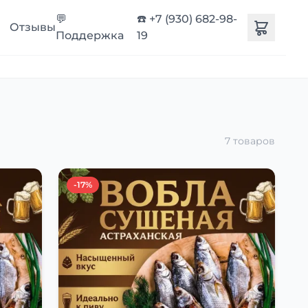
💬
☎️ +7 (930) 682-98-
Отзывы
Поддержка
19
7 товаров
-17%