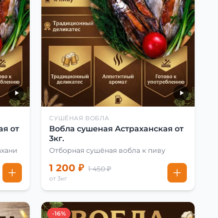
СУШЁНАЯ ВОБЛА
ая от
Вобла сушеная Астраханская от
3кг.
ахани
Отборная сушёная вобла к пиву
1 200 ₽
1 450 ₽
от 3кг
-16%