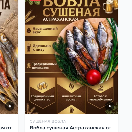
СУШЁНАЯ ВОБЛА
ая от
Вобла сушеная Астраханская от