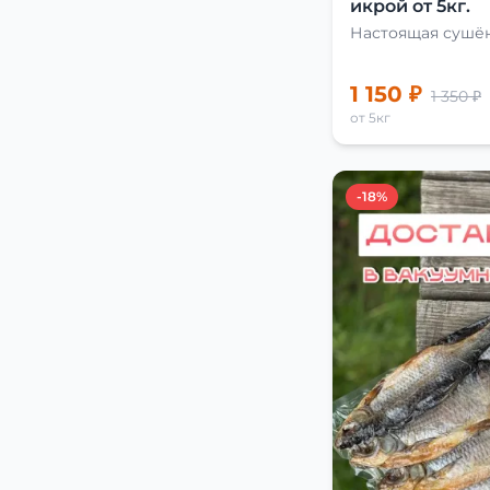
икрой от 5кг.
Настоящая сушён
1 150 ₽
1 350 ₽
от 5кг
-18%