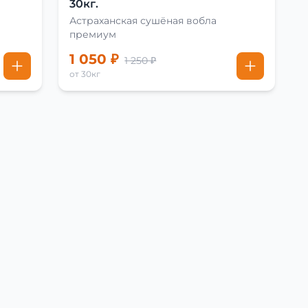
30кг.
Астраханская сушёная вобла
премиум
1 050 ₽
1 250 ₽
от 30кг