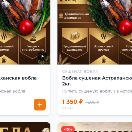
СУШЁНАЯ ВОБЛА
ханская вобла
Вобла сушеная Астраханск
2кг.
нская вобла
Купить сушёную воблу из Астр
1 350 ₽
1 500 ₽
от 2кг
-15%