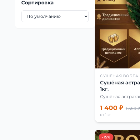
Сортировка
СУШЁНАЯ ВОБЛА
Сушёная астра
1кг.
Сушёная астраха
1 400 ₽
1 550 ₽
от 1кг
-15%