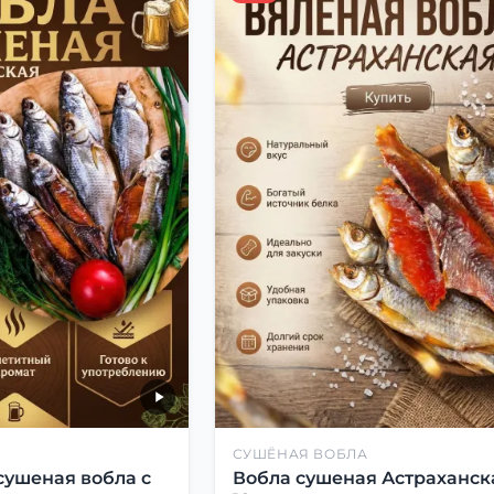
СУШЁНАЯ ВОБЛА
сушеная вобла с
Вобла сушеная Астраханск