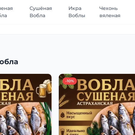
леная
Сушёная
Икра
Чехонь
бла
Вобла
Воблы
вяленая
обла
-10%