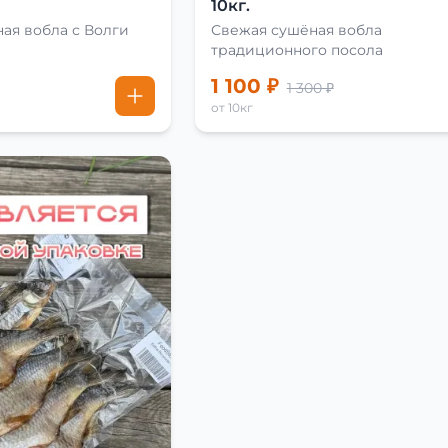
10кг.
ая вобла с Волги
Свежая сушёная вобла
традиционного посола
1 100 ₽
1 300 ₽
от 10кг