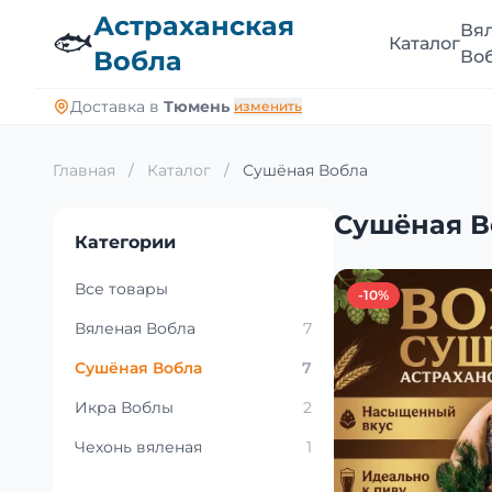
Астраханская
Вя
🐟
Каталог
Вобла
Во
Доставка в
Тюмень
изменить
Главная
/
Каталог
/
Сушёная Вобла
Сушёная В
Категории
Все товары
-10%
Вяленая Вобла
7
Сушёная Вобла
7
Икра Воблы
2
Чехонь вяленая
1