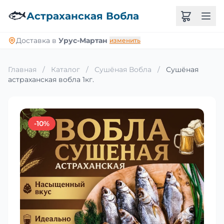
🐟
Астраханская Вобла
Доставка в
Урус-Мартан
изменить
Главная
/
Каталог
/
Сушёная Вобла
/
Сушёная
астраханская вобла 1кг.
-10%