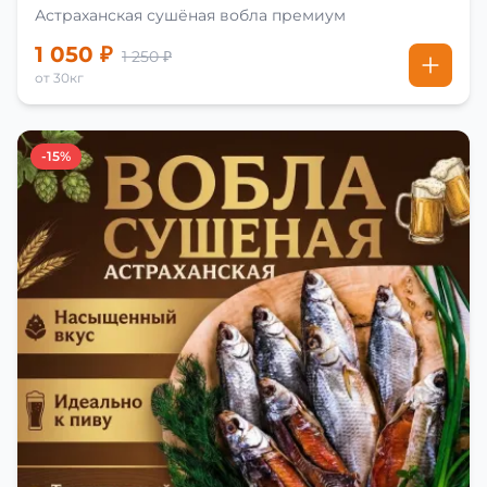
Астраханская сушёная вобла премиум
1 050 ₽
1 250 ₽
от 30кг
-15%