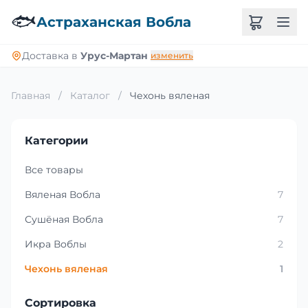
🐟
Астраханская Вобла
Доставка в
Урус-Мартан
изменить
Главная
/
Каталог
/
Чехонь вяленая
Категории
Все товары
Вяленая Вобла
7
Сушёная Вобла
7
Икра Воблы
2
Чехонь вяленая
1
Сортировка