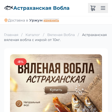
🐟
Астраханская Вобла
Доставка в
Уржум
изменить
Главная
/
Каталог
/
Вяленая Вобла
/
Астраханская
вяленая вобла с икрой от 10кг.
-8%