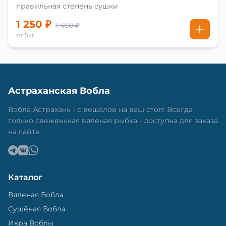
правильная степень сушки
1 250 ₽
1 450 ₽
от 5кг
Астраханская Вобла
Вобла Астрахань - с вешалов на ваш стол! Всегда
только свеженькая вяленая рыбка - доступна для заказа
на сайте.
Каталог
Вяленая Вобла
Сушёная Вобла
Икра Воблы