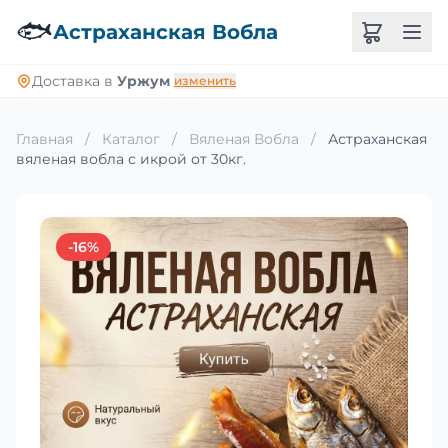
🐟
Астраханская Вобла
Доставка в
Уржум
изменить
Главная
/
Каталог
/
Вяленая Вобла
/
Астраханская
вяленая вобла с икрой от 30кг.
-16%