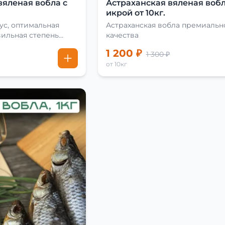
вяленая вобла с
Астраханская вяленая вобл
икрой от 10кг.
ус, оптимальная
Астраханская вобла премиальн
вильная степень
качества
1 200 ₽
1 300 ₽
от 10кг