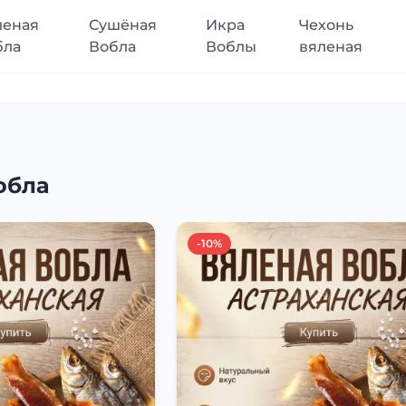
леная
Сушёная
Икра
Чехонь
бла
Вобла
Воблы
вяленая
обла
-10%