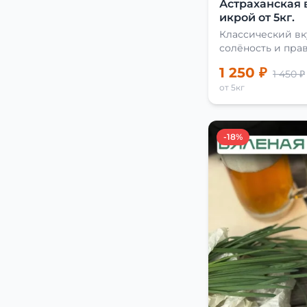
Астраханская 
икрой от 5кг.
Классический вк
солёность и пра
сушки
1 250 ₽
1 450 ₽
от 5кг
-18%