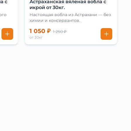
а с
Астраханская вяленая вобла с
икрой от 30кг.
ого
Настоящая вобла из Астрахани — без
химии и консервантов.
1 050 ₽
1 250 ₽
от 30кг