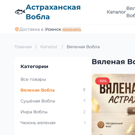
Астраханская
Вя
🐟
Каталог
Вобла
Во
Доставка в
Усинск
изменить
Главная
/
Каталог
/
Вяленая Вобла
Вяленая В
Категории
Все товары
-10%
Вяленая Вобла
7
Сушёная Вобла
7
Икра Воблы
2
Чехонь вяленая
1