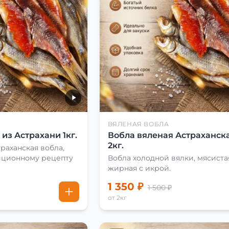
ВЯЛЕНАЯ ВОБЛА
из Астрахани 1кг.
Вобла вяленая Астраханска
2кг.
раханская вобла,
иционному рецепту
Вобла холодной вялки, мясиста
жирная с икрой.
1 350 ₽
1 500 ₽
от 2кг