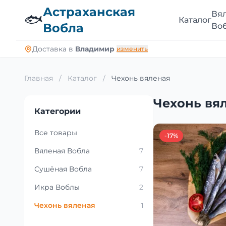
Астраханская
Вя
🐟
Каталог
Вобла
Во
Доставка в
Владимир
изменить
Главная
/
Каталог
/
Чехонь вяленая
Чехонь вя
Категории
Все товары
-17%
Вяленая Вобла
7
Сушёная Вобла
7
Икра Воблы
2
Чехонь вяленая
1