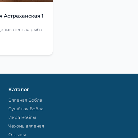
Я
я Астраханская 1
деликатесная рыба
₽
Каталог
Вяленая Вобла
Сушёная Вобла
Икра Воблы
Чехонь вяленая
Отзывы