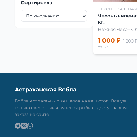
Сортировка
ЧЕХОНЬ ВЯЛЕНА
Чехонь вялена
кг.
Нежная Чехонь, 
1 000 ₽
1 200 
от 1кг
Астраханская Вобла
Вобла Астрахань - с вешалов на ваш стол! Всегда
только свеженькая вяленая рыбка - доступна для
заказа на сайте.