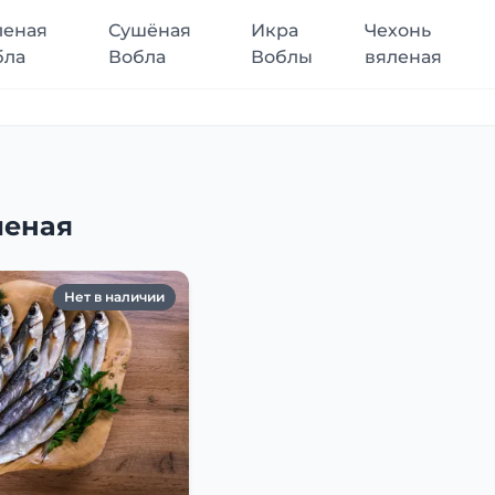
леная
Сушёная
Икра
Чехонь
бла
Вобла
Воблы
вяленая
леная
Нет в наличии