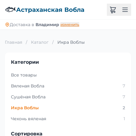
🐟
Астраханская Вобла
Доставка в
Владимир
изменить
Главная
/
Каталог
/
Икра Воблы
Категории
Все товары
Вяленая Вобла
7
Сушёная Вобла
7
Икра Воблы
2
Чехонь вяленая
1
Сортировка