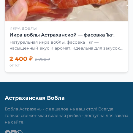
ИКРА ВОБЛЫ
Икра воблы Астраханской — фасовка 1кг.
Натуральная икра воблы, фасовка 1 кг —
насыщенный вкус и аромат, идеальна для закусок
и приготовления блюд.
2 400 ₽
2 700 ₽
от 1кг
Астраханская Вобла
Вобла Астрахань - с вешалов на ваш стол! Всегда
только свеженькая вяленая рыбка - доступна для заказа
на сайте.