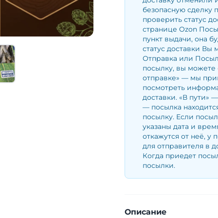
доставку отменили и
безопасную сделку 
проверить статус до
странице Ozon Посы
пункт выдачи, она б
статус доставки Вы 
Отправка или Посылк
посылку, вы можете 
отправке» — мы при
посмотреть информа
доставки. «В пути» 
— посылка находится
посылку. Если посыл
указаны дата и врем
откажутся от неё, у 
для отправителя в д
Когда приедет посыл
посылки.
Описание