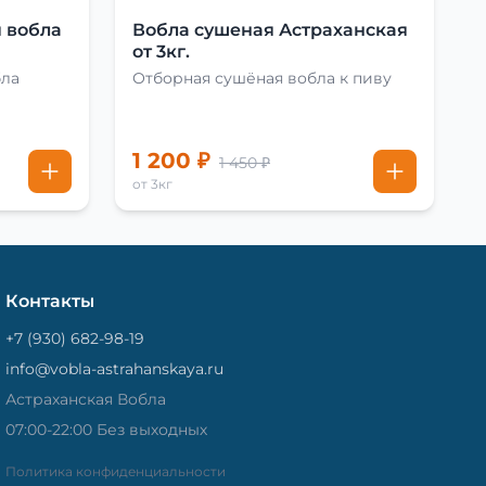
 вобла
Вобла сушеная Астраханская
от 3кг.
бла
Отборная сушёная вобла к пиву
1 200 ₽
1 450 ₽
от 3кг
Контакты
+7 (930) 682-98-19
info@vobla-astrahanskaya.ru
Астраханская Вобла
07:00-22:00 Без выходных
Политика конфиденциальности