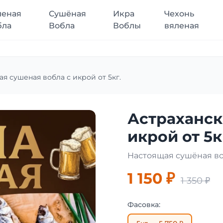
леная
Сушёная
Икра
Чехонь
бла
Вобла
Воблы
вяленая
ая сушеная вобла с икрой от 5кг.
Астраханск
икрой от 5к
Настоящая сушёная во
1 150 ₽
1 350 ₽
Фасовка: