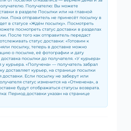
ли от посылки отказались — вернём деньги за
получателю. Получателю: Вы можете
ставки в разделе Посылки или на главной
лки. Пока отправитель не принесёт посылку в
удет в статусе «Ждём посылку». Посмотреть
можете посмотреть статус доставки в разделах
и. После того как отправитель передаст
отслеживать статус доставки: «Готовим к
няли посылку, теперь в доставке можно
цию о посылке, её фотографии и дату
— доставка посылки до получателя. «У курьера»
 у курьера. «Получена» — получатель забрал
ку доставляет курьер, на странице посылки
я доставки. Если посылку не заберут или
получателя статус изменится на «Отменена», а
оставке будут отображаться статусы возврата.
ка: Период доставки указан на странице