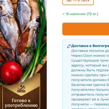
5кг — 5 750 ₽
✓ В наличии (72 кг.)
Доставка в
Волгогр
Доставка посылок д
Через Ozon можно о
существующие пункт
адресу, который вы 
должны быть подтве
можно сделать при 
получателя должен б
Безопасная сделка Б
получателем посылки
отправитель получит
проверяет её в пунк
получили — перевед