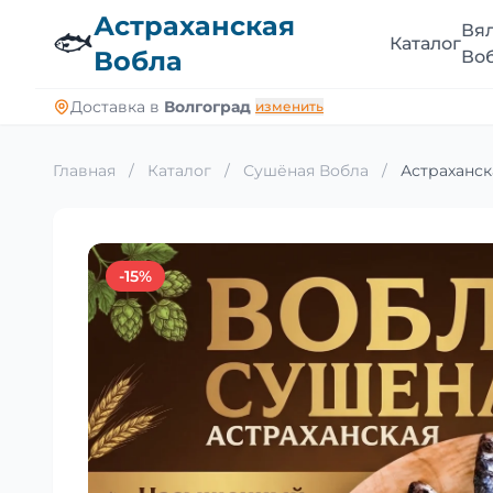
Астраханская
Вя
🐟
Каталог
Вобла
Во
Доставка в
Волгоград
изменить
Главная
/
Каталог
/
Сушёная Вобла
/
Астраханск
-15%