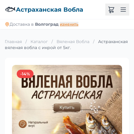
🐟
Астраханская Вобла
Доставка в
Волгоград
изменить
Главная
/
Каталог
/
Вяленая Вобла
/
Астраханская
вяленая вобла с икрой от 5кг.
-14%