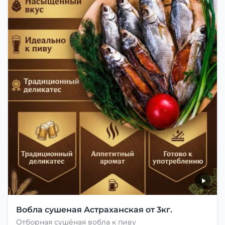
Вобла сушеная Астраханская от 3кг.
Отборная сушёная вобла к пиву