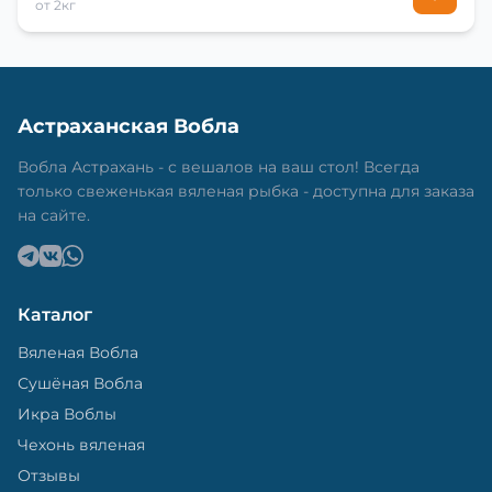
от 2кг
Астраханская Вобла
Вобла Астрахань - с вешалов на ваш стол! Всегда
только свеженькая вяленая рыбка - доступна для заказа
на сайте.
Каталог
Вяленая Вобла
Сушёная Вобла
Икра Воблы
Чехонь вяленая
Отзывы