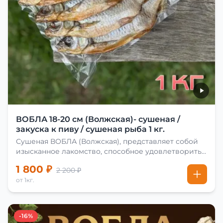
ВОБЛА 18-20 см (Волжская)- сушеная /
закуска к пиву / сушеная рыба 1 кг.
Сушеная ВОБЛА (Волжская), представляет собой
изысканное лакомство, способное удовлетворить
даже самых взыскательных гурманов. Чтобы
1 800 ₽
2 200 ₽
сделать вяленую воблу, её сначала хорошо солят.
от 1кг.
Для этого используют старые рецепты и
современные способы. Благодаря этому рыба
остаётся вкусной и ароматной. Каждый шаг в
приготовлении вяленой воблы делают с учётом
-16%
времени года. Это помогает сохранить рыбу