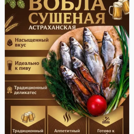
свежей и качественной. Потом рыбу упаковывают
в специальный пакет, чтобы она не портилась и не
теряла влагу. Вяленая вобла — это не просто
вкусная еда, но и пример того, как можно сочетать
старые рецепты и современные технологии. Её
можно есть с напитками, и это будет очень вкусно.