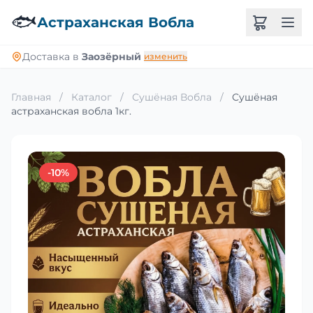
🐟
Астраханская Вобла
Доставка в
Заозёрный
изменить
Главная
/
Каталог
/
Сушёная Вобла
/
Сушёная
астраханская вобла 1кг.
-10%