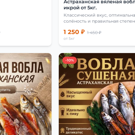
Астраханская вяленая вобл
икрой от 5кг.
Классический вкус, оптимальн
солёность и правильная степен
сушки
1 250 ₽
₽
1 450 ₽
от 5кг
-10%