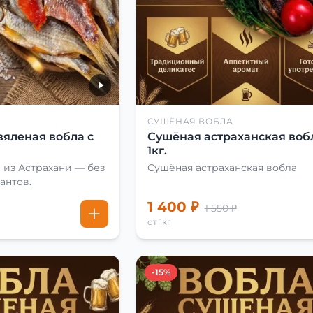
СУШЁНАЯ ВОБЛА
вяленая вобла с
Сушёная астраханская воб
1кг.
 из Астрахани — без
Сушёная астраханская вобла
антов.
1 400 ₽
1 550 ₽
от 1кг
-15%