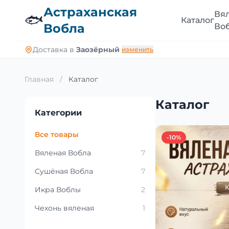
Астраханская
Вя
🐟
Каталог
Вобла
Во
Доставка в
Заозёрный
изменить
Главная
/
Каталог
Каталог
Категории
Все товары
-10%
Вяленая Вобла
7
Сушёная Вобла
7
Икра Воблы
2
Чехонь вяленая
1