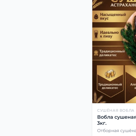
СУШЁНАЯ ВОБЛА
Вобла сушеная
3кг.
Отборная сушёна