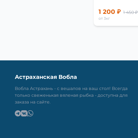
1 200 ₽
1 450 ₽
от 3кг
Астраханская Вобла
Вобла Астрахань - с вешалов на ваш стол! Всегда
только свеженькая вяленая рыбка - доступна для
заказа на сайте.