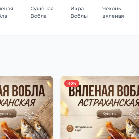
леная
Сушёная
Икра
Чехонь
бла
Вобла
Воблы
вяленая
-10%