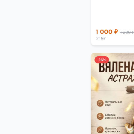
1 000 ₽
1 200 
от 1кг
-16%