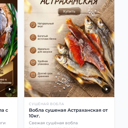
СУШЁНАЯ ВОБЛА
а с
Вобла сушеная Астраханская от
10кг.
лги
Свежая сушёная вобла