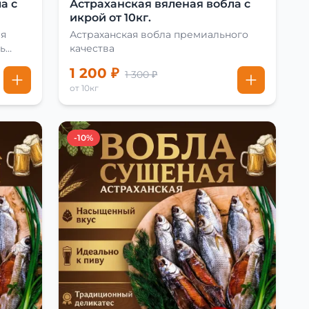
а с
Астраханская вяленая вобла с
икрой от 10кг.
ая
Астраханская вобла премиального
ь
качества
1 200 ₽
1 300 ₽
от 10кг
-10%