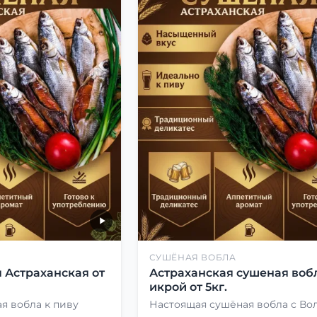
СУШЁНАЯ ВОБЛА
 Астраханская от
Астраханская сушеная вобл
икрой от 5кг.
я вобла к пиву
Настоящая сушёная вобла с Во