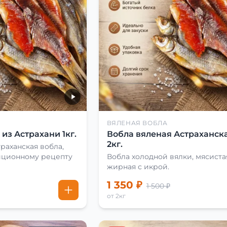
ВЯЛЕНАЯ ВОБЛА
из Астрахани 1кг.
Вобла вяленая Астраханска
2кг.
раханская вобла,
иционному рецепту
Вобла холодной вялки, мясиста
жирная с икрой.
1 350 ₽
1 500 ₽
от 2кг