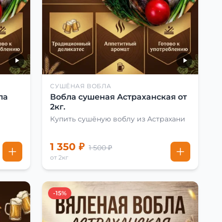
СУШЁНАЯ ВОБЛА
ла
Вобла сушеная Астраханская от
2кг.
Купить сушёную воблу из Астрахани
1 350 ₽
1 500 ₽
от 2кг
-15%