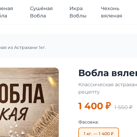
леная
Сушёная
Икра
Чехонь
бла
Вобла
Воблы
вяленая
ая из Астрахани 1кг.
Вобла вялен
Классическая астраха
рецепту
1 400 ₽
1 550 ₽
Фасовка:
1 кг. — 1 400 ₽