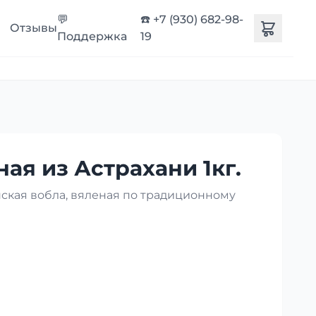
💬
☎️ +7 (930) 682-98-
Отзывы
Поддержка
19
ая из Астрахани 1кг.
нская вобла, вяленая по традиционному