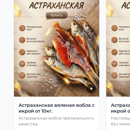
Астраханская вяленая вобла с
Астраха
икрой от 10кг.
икрой о
Астраханская вобла премиального
Настоящ
качества
без хими