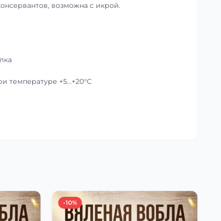
консервантов, возможна с икрой.
лка
при температуре +5…+20°C
-10%