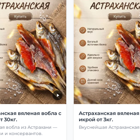
нская вяленая вобла с
Астраханская вяленая
т 30кг.
икрой от 3кг.
ая вобла из Астрахани —
Вкуснейшая Астраханская
и и консервантов.