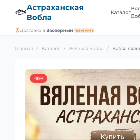
Астраханская
Вя
🐟
Каталог
Вобла
Во
Доставка в
Заозёрный
изменить
Главная
/
Каталог
/
Вяленая Вобла
/
Вобла вялен
-10%