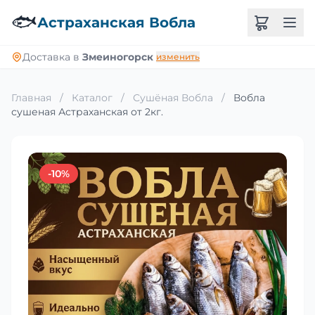
🐟
Астраханская Вобла
Доставка в
Змеиногорск
изменить
Главная
/
Каталог
/
Сушёная Вобла
/
Вобла
сушеная Астраханская от 2кг.
-10%