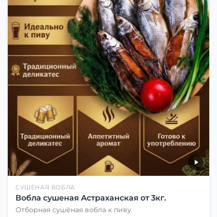
СУШЁНАЯ ВОБЛА
Вобла сушеная Астраханская от 3кг.
Отборная сушёная вобла к пиву