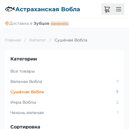
🐟
Астраханская Вобла
Доставка в
Зубцов
изменить
Главная
/
Каталог
/
Сушёная Вобла
Категории
Все товары
Вяленая Вобла
7
Сушёная Вобла
7
Икра Воблы
2
Чехонь вяленая
1
Сортировка