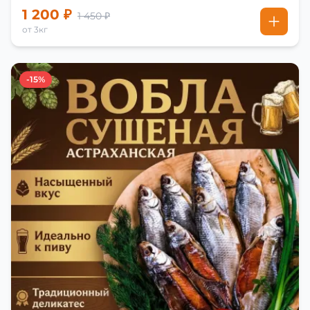
1 200 ₽
1 450 ₽
от 3кг
-15%