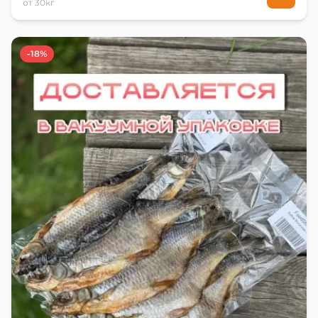
от 30кг
-18%