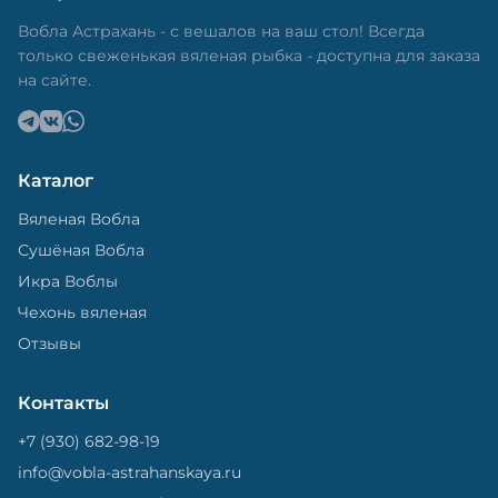
в специальный пакет, чтобы она не портилась и не
теряла влагу. Вяленая вобла — это не просто
Вобла Астрахань - с вешалов на ваш стол! Всегда
вкусная еда, но и пример того, как можно сочетать
только свеженькая вяленая рыбка - доступна для заказа
старые рецепты и современные технологии. Её
на сайте.
можно есть с напитками, и это будет очень вкусно.
Каталог
Вяленая Вобла
Сушёная Вобла
Икра Воблы
Чехонь вяленая
Отзывы
Контакты
+7 (930) 682-98-19
info@vobla-astrahanskaya.ru