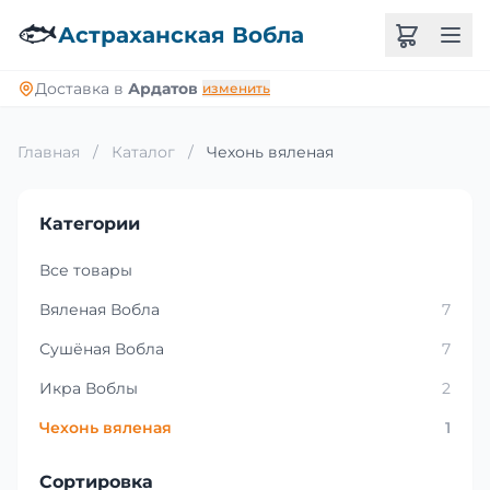
🐟
Астраханская Вобла
Доставка в
Ардатов
изменить
Главная
/
Каталог
/
Чехонь вяленая
Категории
Все товары
Вяленая Вобла
7
Сушёная Вобла
7
Икра Воблы
2
Чехонь вяленая
1
Сортировка