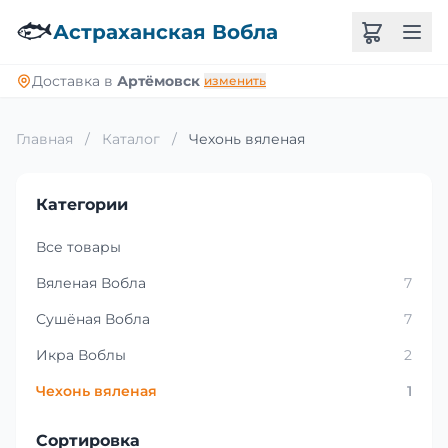
🐟
Астраханская Вобла
Доставка в
Артёмовск
изменить
Главная
/
Каталог
/
Чехонь вяленая
Категории
Все товары
Вяленая Вобла
7
Сушёная Вобла
7
Икра Воблы
2
Чехонь вяленая
1
Сортировка