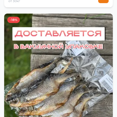
от 30кг
-18%