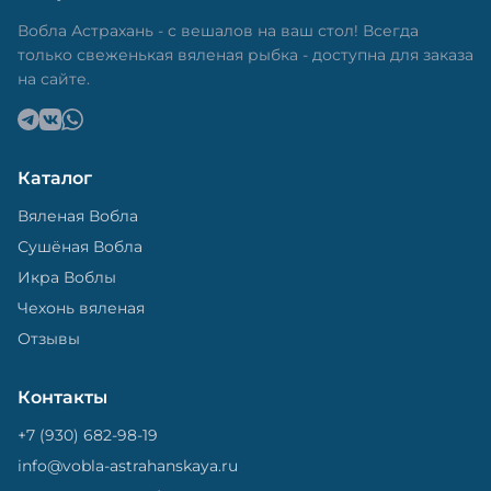
в специальный пакет, чтобы она не портилась и не
теряла влагу. Вяленая вобла — это не просто
Вобла Астрахань - с вешалов на ваш стол! Всегда
вкусная еда, но и пример того, как можно сочетать
только свеженькая вяленая рыбка - доступна для заказа
старые рецепты и современные технологии. Её
на сайте.
можно есть с напитками, и это будет очень вкусно.
Каталог
Вяленая Вобла
Сушёная Вобла
Икра Воблы
Чехонь вяленая
Отзывы
Контакты
+7 (930) 682-98-19
info@vobla-astrahanskaya.ru