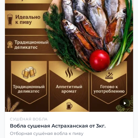
СУШЁНАЯ ВОБЛА
Вобла сушеная Астраханская от 3кг.
Отборная сушёная вобла к пиву