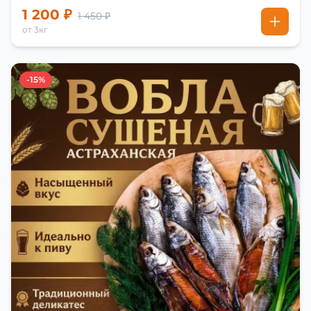
1 200 ₽
1 450 ₽
от 3кг
-15%