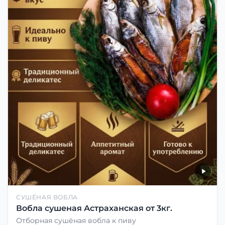
СУШЁНАЯ ВОБЛА
Вобла сушеная Астраханская от 3кг.
Отборная сушёная вобла к пиву