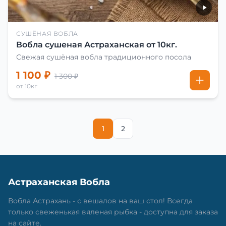
СУШЁНАЯ ВОБЛА
Вобла сушеная Астраханская от 10кг.
Свежая сушёная вобла традиционного посола
1 100 ₽
1 300 ₽
от 10кг
1
2
Астраханская Вобла
Вобла Астрахань - с вешалов на ваш стол! Всегда
только свеженькая вяленая рыбка - доступна для заказа
на сайте.