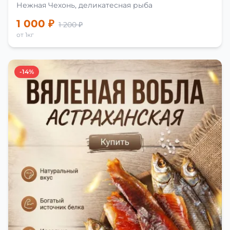
Нежная Чехонь, деликатесная рыба
1 000 ₽
1 200 ₽
от 1кг
-14%