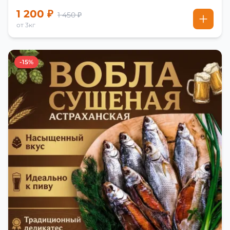
1 200 ₽
1 450 ₽
от 3кг
-15%