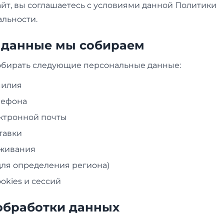
йт, вы соглашаетесь с условиями данной Политики
льности.
е данные мы собираем
бирать следующие персональные данные:
милия
лефона
ктронной почты
тавки
оживания
(для определения региона)
okies и сессий
 обработки данных