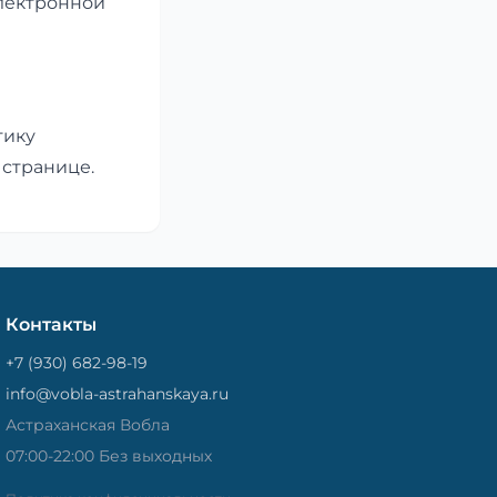
электронной
тику
 странице.
Контакты
+7 (930) 682-98-19
info@vobla-astrahanskaya.ru
Астраханская Вобла
07:00-22:00 Без выходных