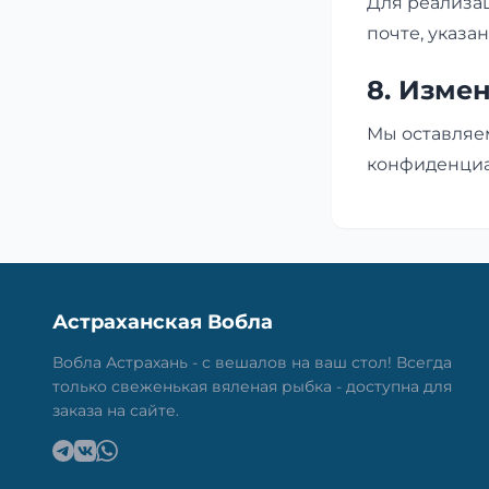
Для реализа
почте, указа
8. Изме
Мы оставляе
конфиденциал
Астраханская Вобла
Вобла Астрахань - с вешалов на ваш стол! Всегда
только свеженькая вяленая рыбка - доступна для
заказа на сайте.