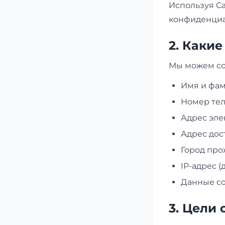
Используя Са
конфиденциа
2. Каки
Мы можем со
Имя и фа
Номер те
Адрес эле
Адрес дос
Город пр
IP-адрес 
Данные co
3. Цели