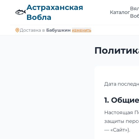
Астраханская
Вя
🐟
Каталог
Вобла
Во
Доставка в
Бабушкин
изменить
Политик
Дата последн
1. Общи
Настоящая П
защиты персо
— «Сайт»).