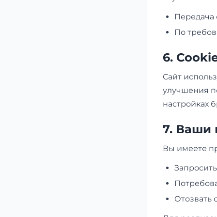
Передача 
По требов
6. Cooki
Сайт использ
улучшения по
настройках б
7. Ваши
Вы имеете пр
Запросит
Потребова
Отозвать 