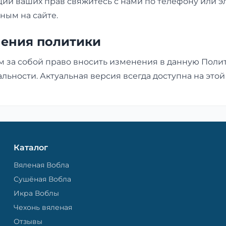
ции ваших прав свяжитесь с нами по телефону или 
нным на сайте.
нения политики
м за собой право вносить изменения в данную Поли
ьности. Актуальная версия всегда доступна на этой
Каталог
Вяленая Вобла
Сушёная Вобла
Икра Воблы
Чехонь вяленая
Отзывы