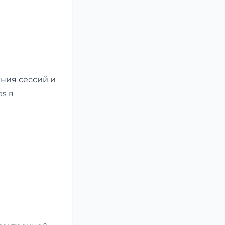
ения сессий и
s в