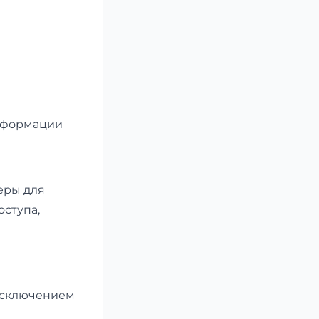
информации
еры для
ступа,
исключением