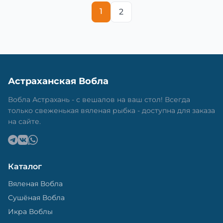
1
2
Астраханская Вобла
Вобла Астрахань - с вешалов на ваш стол! Всегда
только свеженькая вяленая рыбка - доступна для заказа
на сайте.
Каталог
Вяленая Вобла
Сушёная Вобла
Икра Воблы