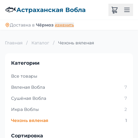
🐟
Астраханская Вобла
Доставка в
Чёрмоз
изменить
Главная
/
Каталог
/
Чехонь вяленая
Категории
Все товары
Вяленая Вобла
7
Сушёная Вобла
7
Икра Воблы
2
Чехонь вяленая
1
Сортировка