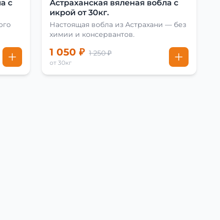
а с
Астраханская вяленая вобла с
икрой от 30кг.
ого
Настоящая вобла из Астрахани — без
химии и консервантов.
1 050 ₽
1 250 ₽
от 30кг