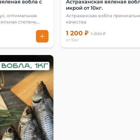
вяленая вобла с
Астраханская вяленая вобл
икрой от 10кг.
ус, оптимальная
Астраханская вобла премиальн
вильная степень
качества
1 200 ₽
1 300 ₽
от 10кг