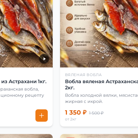
ВЯЛЕНАЯ ВОБЛА
из Астрахани 1кг.
Вобла вяленая Астраханска
2кг.
раханская вобла,
иционному рецепту
Вобла холодной вялки, мясиста
жирная с икрой.
1 350 ₽
1 500 ₽
от 2кг