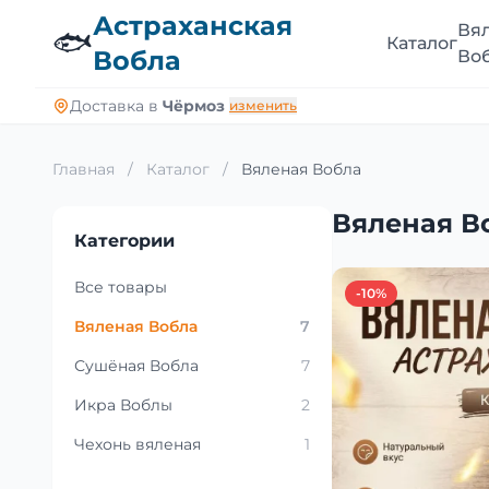
Астраханская
Вя
🐟
Каталог
Вобла
Во
Доставка в
Чёрмоз
изменить
Главная
/
Каталог
/
Вяленая Вобла
Вяленая В
Категории
Все товары
-10%
Вяленая Вобла
7
Сушёная Вобла
7
Икра Воблы
2
Чехонь вяленая
1