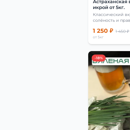
Астраханская 
икрой от 5кг.
Классический вк
солёность и пра
сушки
1 250 ₽
1 450 ₽
от 5кг
-18%