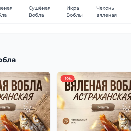
леная
Сушёная
Икра
Чехонь
бла
Вобла
Воблы
вяленая
обла
-10%