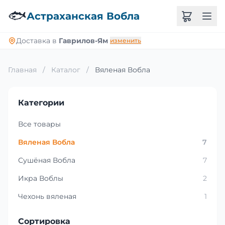
🐟
Астраханская Вобла
Доставка в
Гаврилов-Ям
изменить
Главная
/
Каталог
/
Вяленая Вобла
Категории
Все товары
Вяленая Вобла
7
Сушёная Вобла
7
Икра Воблы
2
Чехонь вяленая
1
Сортировка