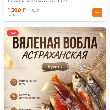
Вкуснейшая Астраханская Вобла
1 300 ₽
1 450 ₽
от 3кг
-14%