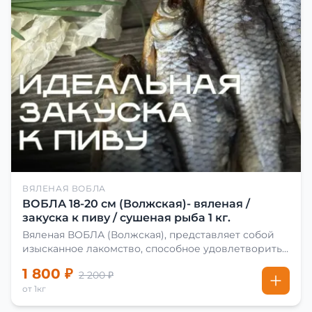
ВЯЛЕНАЯ ВОБЛА
ВОБЛА 18-20 см (Волжская)- вяленая /
закуска к пиву / сушеная рыба 1 кг.
Вяленая ВОБЛА (Волжская), представляет собой
изысканное лакомство, способное удовлетворить
даже самых взыскательных гурманов. Чтобы
1 800 ₽
2 200 ₽
сделать вяленую воблу, её сначала хорошо солят.
от 1кг
Для этого используют старые рецепты и
современные способы. Благодаря этому рыба