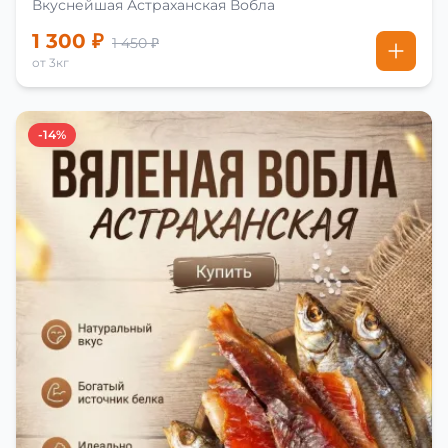
Вкуснейшая Астраханская Вобла
1 300 ₽
1 450 ₽
от 3кг
-14%