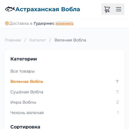
🐟
Астраханская Вобла
Доставка в
Гудермес
изменить
Главная
/
Каталог
/
Вяленая Вобла
Категории
Все товары
Вяленая Вобла
7
Сушёная Вобла
7
Икра Воблы
2
Чехонь вяленая
1
Сортировка