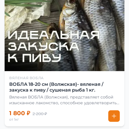
ВЯЛЕНАЯ ВОБЛА
ВОБЛА 18-20 см (Волжская)- вяленая /
закуска к пиву / сушеная рыба 1 кг.
Вяленая ВОБЛА (Волжская), представляет собой
изысканное лакомство, способное удовлетворить
даже самых взыскательных гурманов. Чтобы
1 800 ₽
2 200 ₽
сделать вяленую воблу, её сначала хорошо солят.
от 1кг
Для этого используют старые рецепты и
современные способы. Благодаря этому рыба