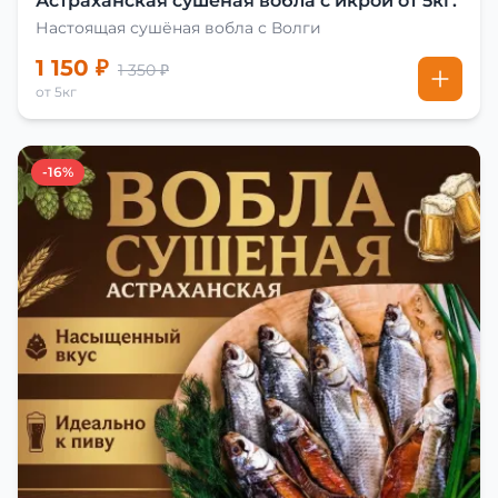
Астраханская сушеная вобла с икрой от 5кг.
Настоящая сушёная вобла с Волги
1 150 ₽
1 350 ₽
от 5кг
-16%