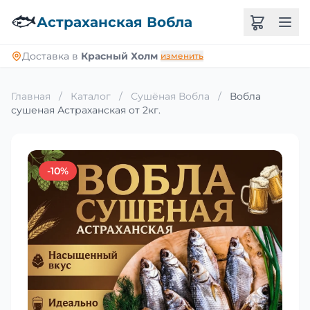
🐟
Астраханская Вобла
Доставка в
Красный Холм
изменить
Главная
/
Каталог
/
Сушёная Вобла
/
Вобла
сушеная Астраханская от 2кг.
-10%