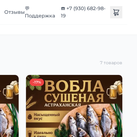
💬
☎️ +7 (930) 682-98-
Отзывы
Поддержка
19
7 товаров
-17%