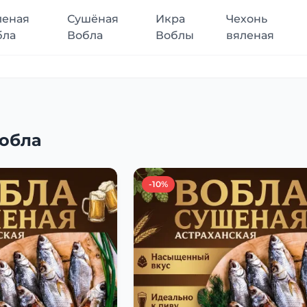
леная
Сушёная
Икра
Чехонь
бла
Вобла
Воблы
вяленая
обла
-10%