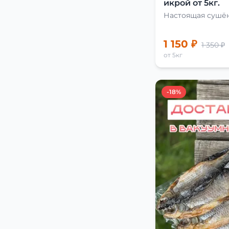
икрой от 5кг.
Настоящая сушён
1 150 ₽
1 350 ₽
от 5кг
-18%