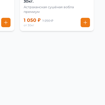
30кг.
Астраханская сушёная вобла
премиум
1 050 ₽
1 250 ₽
от 30кг