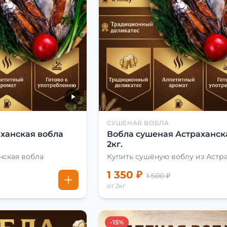
СУШЁНАЯ ВОБЛА
ханская вобла
Вобла сушеная Астраханск
2кг.
нская вобла
Купить сушёную воблу из Астр
1 350 ₽
1 500 ₽
от 2кг
-15%