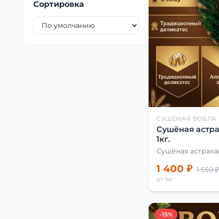
Сортировка
СУШЁНАЯ ВОБЛА
Сушёная астра
1кг.
Сушёная астраха
1 400 ₽
1 550 ₽
от 1кг
-15%