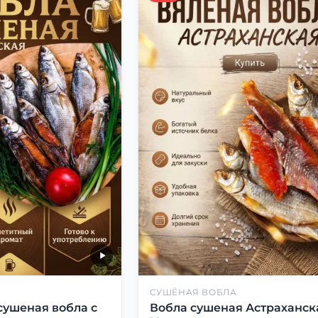
СУШЁНАЯ ВОБЛА
сушеная вобла с
Вобла сушеная Астраханск