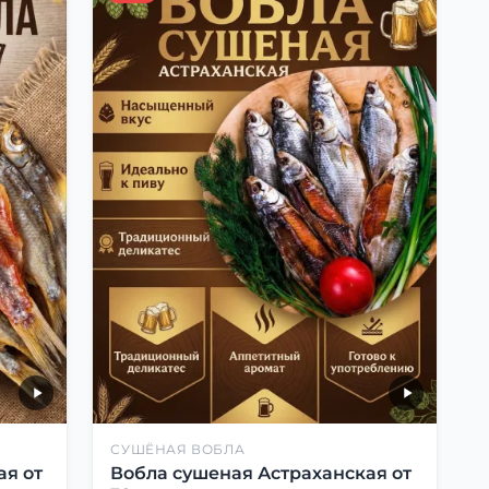
СУШЁНАЯ ВОБЛА
ая от
Вобла сушеная Астраханская от