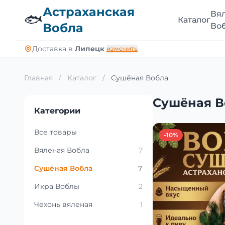
Астраханская
Вя
🐟
Каталог
Вобла
Во
Доставка в
Липецк
изменить
Главная
/
Каталог
/
Сушёная Вобла
Сушёная В
Категории
Все товары
-10%
Вяленая Вобла
7
Сушёная Вобла
7
Икра Воблы
2
Чехонь вяленая
1