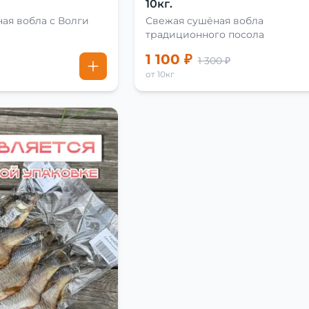
10кг.
ая вобла с Волги
Свежая сушёная вобла
традиционного посола
1 100 ₽
1 300 ₽
от 10кг