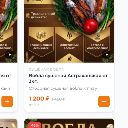
СУШЁНАЯ ВОБЛА
ая от
Вобла сушеная Астраханская от
3кг.
ахани
Отборная сушёная вобла к пиву
1 200 ₽
1 450 ₽
от 3кг
-16%