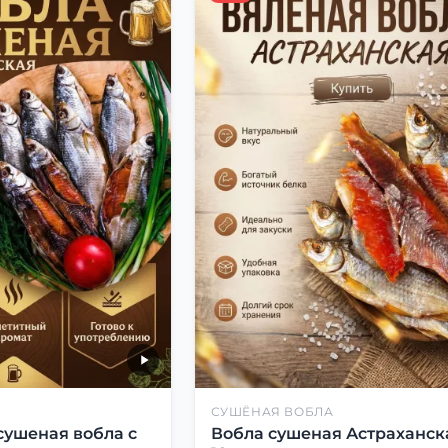
СУШЁНАЯ ВОБЛА
сушеная вобла с
Вобла сушеная Астраханск