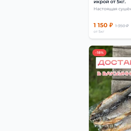
икрой от 5кг.
Настоящая сушён
1 150 ₽
1 350 ₽
от 5кг
-18%