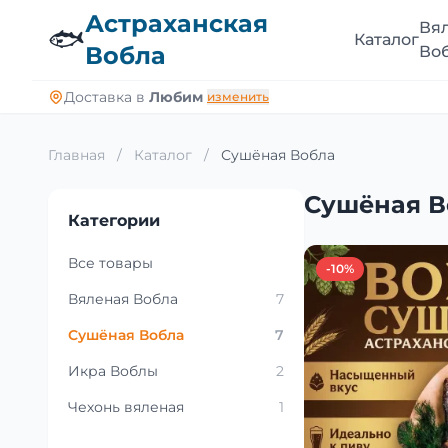
Астраханская
Вя
🐟
Каталог
Вобла
Во
Доставка в
Любим
изменить
Главная
/
Каталог
/
Сушёная Вобла
Сушёная В
Категории
Все товары
-10%
Вяленая Вобла
7
Сушёная Вобла
7
Икра Воблы
2
Чехонь вяленая
1