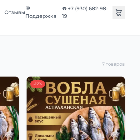
💬
☎️ +7 (930) 682-98-
Отзывы
Поддержка
19
7 товаров
-17%