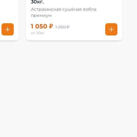
30кг.
Астраханская сушёная вобла
премиум
1 050 ₽
1 250 ₽
от 30кг