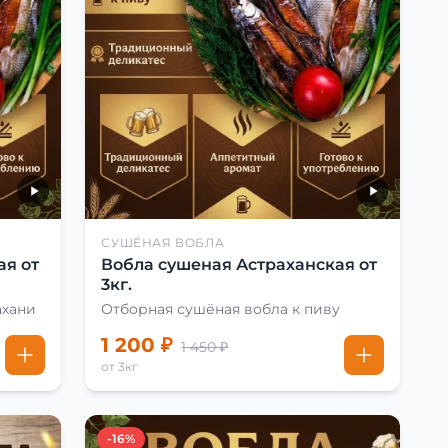
СУШЁНАЯ ВОБЛА
ая от
Вобла сушеная Астраханская от
3кг.
ахани
Отборная сушёная вобла к пиву
1 200 ₽
1 450 ₽
от 3кг
-16%