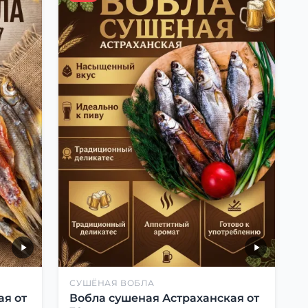
СУШЁНАЯ ВОБЛА
ая от
Вобла сушеная Астраханская от