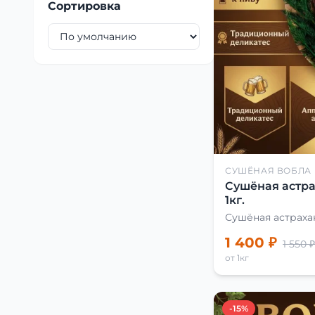
Сортировка
СУШЁНАЯ ВОБЛА
Сушёная астра
1кг.
Сушёная астраха
1 400 ₽
1 550 ₽
от 1кг
-15%