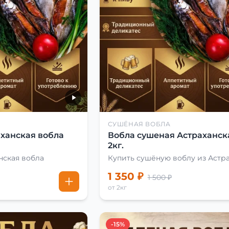
СУШЁНАЯ ВОБЛА
ханская вобла
Вобла сушеная Астраханск
2кг.
нская вобла
Купить сушёную воблу из Астр
1 350 ₽
1 500 ₽
от 2кг
-15%