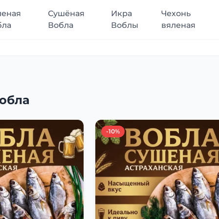
леная
Сушёная
Икра
Чехонь
бла
Вобла
Воблы
вяленая
обла
-10%