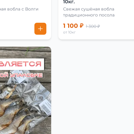
10кг.
ая вобла с Волги
Свежая сушёная вобла
традиционного посола
1 100 ₽
1 300 ₽
от 10кг