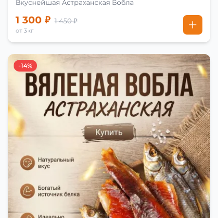
Вкуснейшая Астраханская Вобла
1 300 ₽
1 450 ₽
от 3кг
-14%