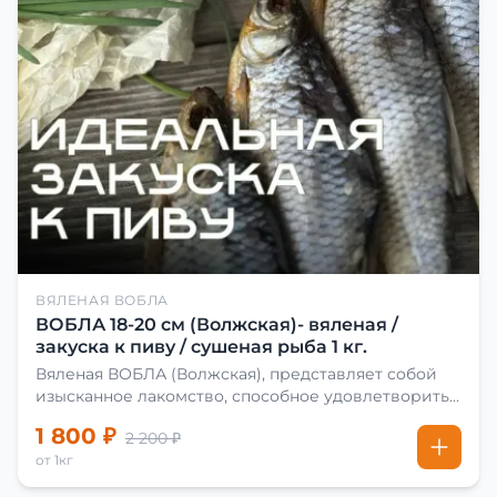
ВЯЛЕНАЯ ВОБЛА
ВОБЛА 18-20 см (Волжская)- вяленая /
закуска к пиву / сушеная рыба 1 кг.
Вяленая ВОБЛА (Волжская), представляет собой
изысканное лакомство, способное удовлетворить
даже самых взыскательных гурманов. Чтобы
1 800 ₽
2 200 ₽
сделать вяленую воблу, её сначала хорошо солят.
от 1кг
Для этого используют старые рецепты и
современные способы. Благодаря этому рыба