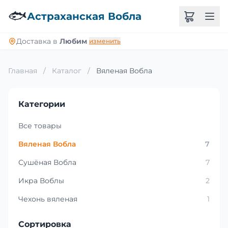
🐟
Астраханская Вобла
Доставка в
Любим
изменить
Главная
/
Каталог
/
Вяленая Вобла
Категории
Все товары
Вяленая Вобла
7
Сушёная Вобла
7
Икра Воблы
2
Чехонь вяленая
1
Сортировка