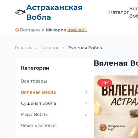
Астраханская
Вя
🐟
Каталог
Вобла
Во
Доставка в
Макаров
изменить
Главная
/
Каталог
/
Вяленая Вобла
Вяленая В
Категории
Все товары
-10%
Вяленая Вобла
7
Сушёная Вобла
7
Икра Воблы
2
Чехонь вяленая
1