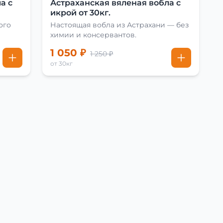
а с
Астраханская вяленая вобла с
икрой от 30кг.
ого
Настоящая вобла из Астрахани — без
химии и консервантов.
1 050 ₽
1 250 ₽
от 30кг