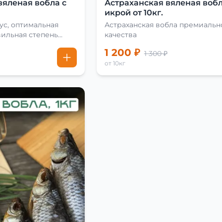
вяленая вобла с
Астраханская вяленая вобл
икрой от 10кг.
ус, оптимальная
Астраханская вобла премиальн
вильная степень
качества
1 200 ₽
1 300 ₽
от 10кг