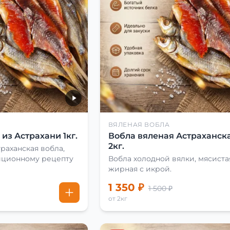
ВЯЛЕНАЯ ВОБЛА
из Астрахани 1кг.
Вобла вяленая Астраханска
2кг.
раханская вобла,
иционному рецепту
Вобла холодной вялки, мясиста
жирная с икрой.
1 350 ₽
1 500 ₽
от 2кг