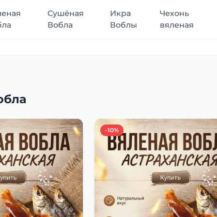
леная
Сушёная
Икра
Чехонь
бла
Вобла
Воблы
вяленая
обла
-10%