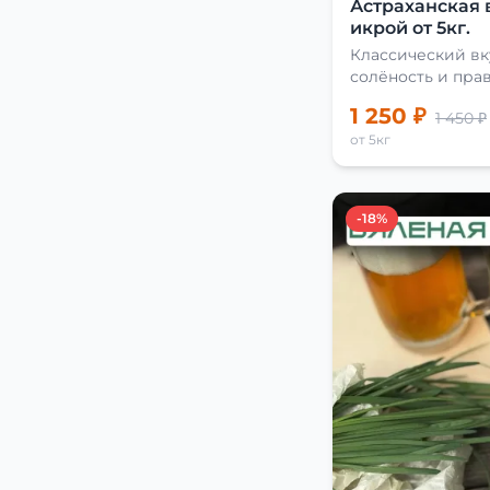
Астраханская 
икрой от 5кг.
Классический вк
солёность и пра
сушки
1 250 ₽
1 450 ₽
от 5кг
-18%