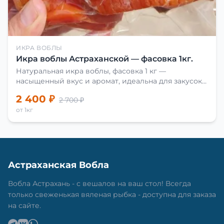
ИКРА ВОБЛЫ
Икра воблы Астраханской — фасовка 1кг.
Натуральная икра воблы, фасовка 1 кг —
насыщенный вкус и аромат, идеальна для закусок
и приготовления блюд.
2 400 ₽
2 700 ₽
от 1кг
Астраханская Вобла
Вобла Астрахань - с вешалов на ваш стол! Всегда
только свеженькая вяленая рыбка - доступна для заказа
на сайте.