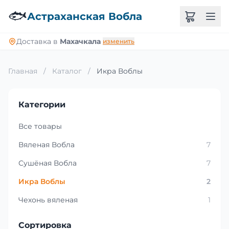
🐟
Астраханская Вобла
Доставка в
Махачкала
изменить
Главная
/
Каталог
/
Икра Воблы
Категории
Все товары
Вяленая Вобла
7
Сушёная Вобла
7
Икра Воблы
2
Чехонь вяленая
1
Сортировка