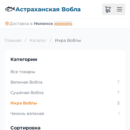
🐟
Астраханская Вобла
Доставка в
Нолинск
изменить
Главная
/
Каталог
/
Икра Воблы
Категории
Все товары
Вяленая Вобла
7
Сушёная Вобла
7
Икра Воблы
2
Чехонь вяленая
1
Сортировка