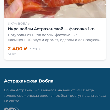
ИКРА ВОБЛЫ
Икра воблы Астраханской — фасовка 1кг.
Натуральная икра воблы, фасовка 1 кг —
насыщенный вкус и аромат, идеальна для закусок
и приготовления блюд.
2 400 ₽
2 700 ₽
от 1кг
Астраханская Вобла
Вобла Астрахань - с вешалов на ваш стол! Всегда
только свеженькая вяленая рыбка - доступна для заказа
на сайте.