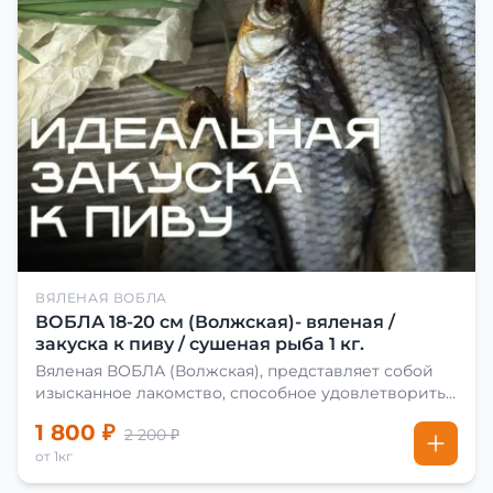
ВЯЛЕНАЯ ВОБЛА
ВОБЛА 18-20 см (Волжская)- вяленая /
закуска к пиву / сушеная рыба 1 кг.
Вяленая ВОБЛА (Волжская), представляет собой
изысканное лакомство, способное удовлетворить
даже самых взыскательных гурманов. Чтобы
1 800 ₽
2 200 ₽
сделать вяленую воблу, её сначала хорошо солят.
от 1кг
Для этого используют старые рецепты и
современные способы. Благодаря этому рыба