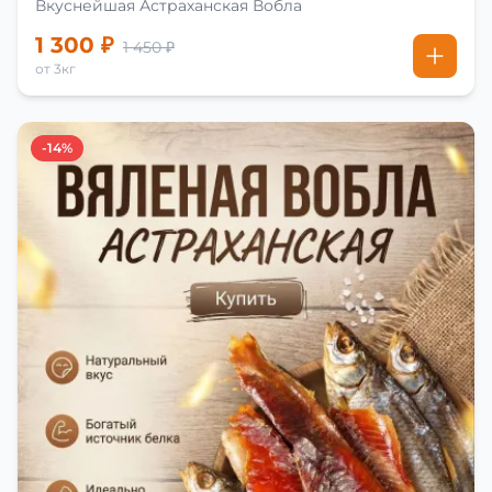
Вкуснейшая Астраханская Вобла
1 300 ₽
1 450 ₽
от 3кг
-14%