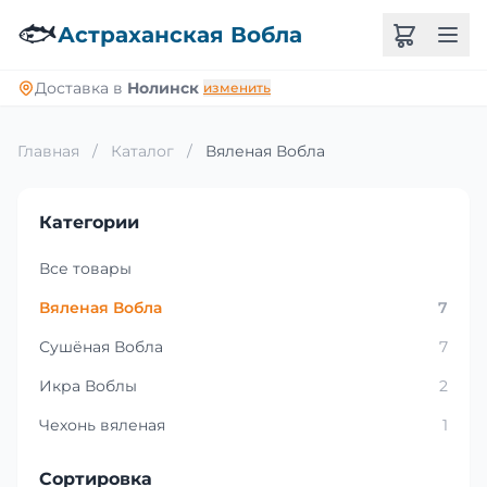
🐟
Астраханская Вобла
Доставка в
Нолинск
изменить
Главная
/
Каталог
/
Вяленая Вобла
Категории
Все товары
Вяленая Вобла
7
Сушёная Вобла
7
Икра Воблы
2
Чехонь вяленая
1
Сортировка