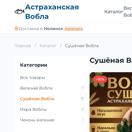
Астраханская
Вя
🐟
Каталог
Вобла
Во
Доставка в
Нолинск
изменить
Главная
/
Каталог
/
Сушёная Вобла
Сушёная В
Категории
Все товары
-10%
Вяленая Вобла
7
Сушёная Вобла
7
Икра Воблы
2
Чехонь вяленая
1