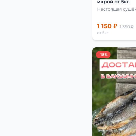
икрой от 5кг.
Настоящая сушён
1 150 ₽
1 350 ₽
от 5кг
-18%