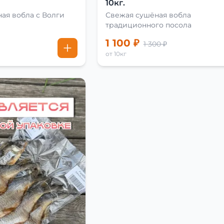
10кг.
ая вобла с Волги
Свежая сушёная вобла
традиционного посола
1 100 ₽
1 300 ₽
от 10кг