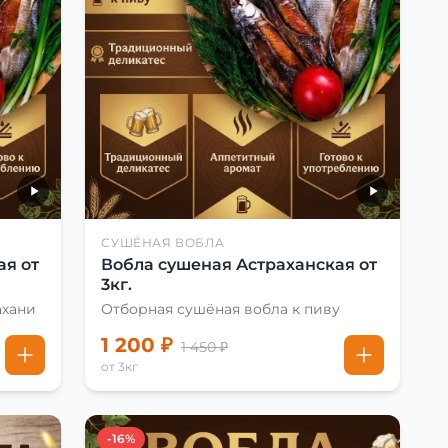
СУШЁНАЯ ВОБЛА
ая от
Вобла сушеная Астраханская от
3кг.
ахани
Отборная сушёная вобла к пиву
1 200 ₽
1 450 ₽
от 3кг
-16%