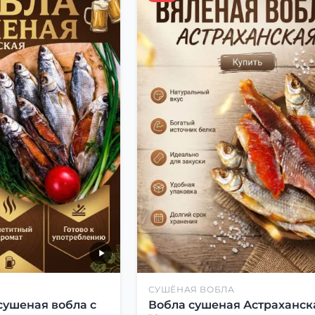
СУШЁНАЯ ВОБЛА
сушеная вобла с
Вобла сушеная Астраханск