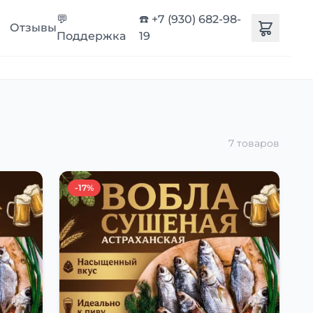
💬
☎️ +7 (930) 682-98-
Отзывы
Поддержка
19
7 товаров
-17%