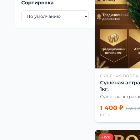
Сортировка
СУШЁНАЯ ВОБЛА
Сушёная астра
1кг.
Сушёная астраха
1 400 ₽
1 550 ₽
от 1кг
-15%