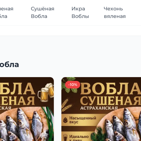
леная
Сушёная
Икра
Чехонь
бла
Вобла
Воблы
вяленая
обла
-10%