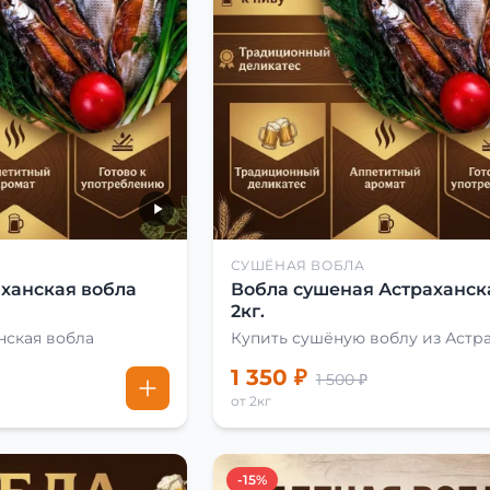
СУШЁНАЯ ВОБЛА
ханская вобла
Вобла сушеная Астраханск
2кг.
нская вобла
Купить сушёную воблу из Астр
1 350 ₽
1 500 ₽
от 2кг
-15%