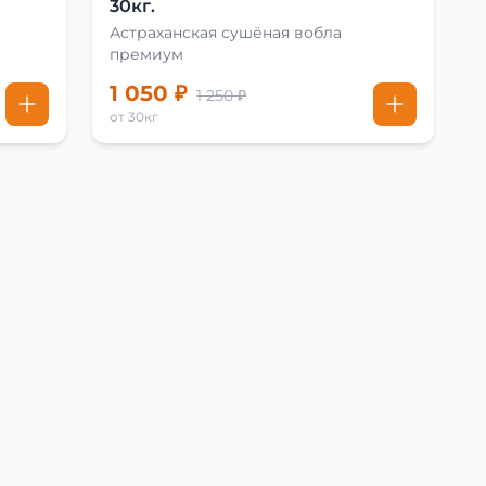
30кг.
Астраханская сушёная вобла
премиум
1 050 ₽
1 250 ₽
от 30кг