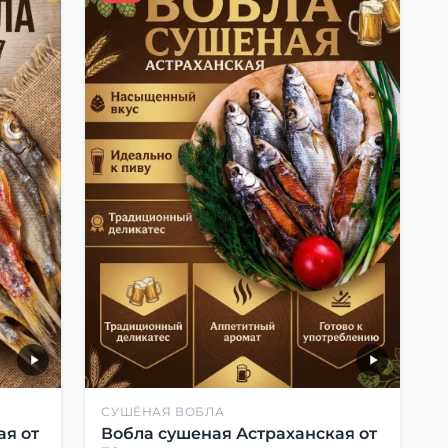
СУШЁНАЯ ВОБЛА
ая от
Вобла сушеная Астраханская от