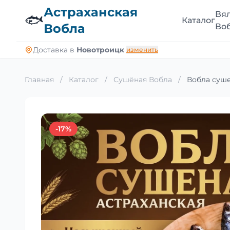
Астраханская
Вя
🐟
Каталог
Вобла
Во
Доставка в
Новотроицк
изменить
Главная
/
Каталог
/
Сушёная Вобла
/
Вобла суше
-17%