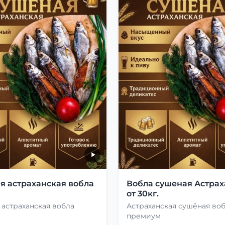
я астраханская вобла
Вобла сушеная Астрах
от 30кг.
астраханская вобла
Астраханская сушёная во
премиум