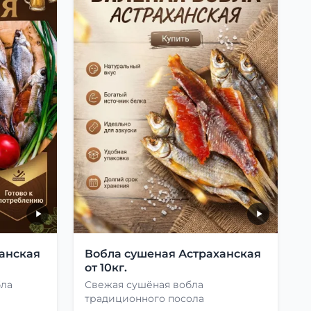
анская
Вобла сушеная Астраханская
от 10кг.
бла
Свежая сушёная вобла
традиционного посола