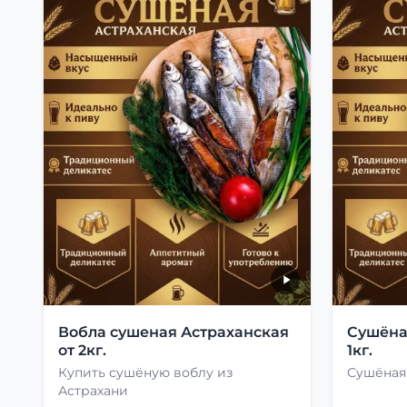
Вобла сушеная Астраханская
Сушёна
от 2кг.
1кг.
Купить сушёную воблу из
Сушёная 
Астрахани