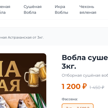
леная
Сушёная
Икра
Чехонь
бла
Вобла
Воблы
вяленая
ная Астраханская от 3кг.
Вобла суше
3кг.
Отборная сушёная воб
1 200 ₽
1 450 ₽
Фасовка: