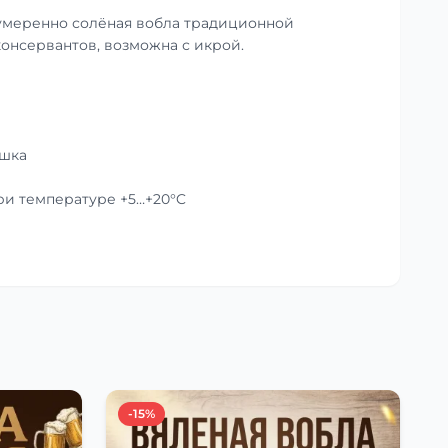
умеренно солёная вобла традиционной
консервантов, возможна с икрой.
ушка
при температуре +5…+20°C
-15%