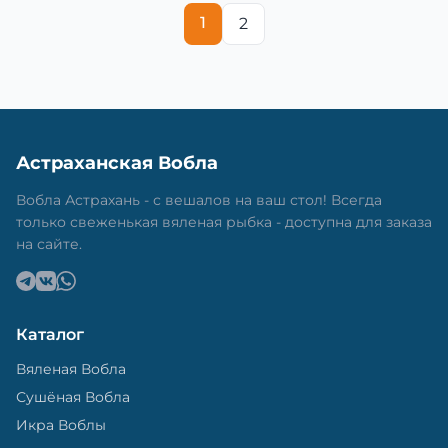
1
2
Астраханская Вобла
Вобла Астрахань - с вешалов на ваш стол! Всегда
только свеженькая вяленая рыбка - доступна для заказа
на сайте.
Каталог
Вяленая Вобла
Сушёная Вобла
Икра Воблы