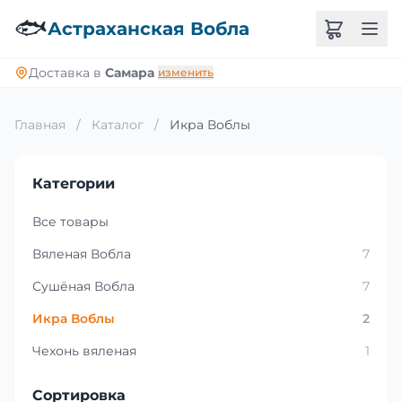
🐟
Астраханская Вобла
Доставка в
Самара
изменить
Главная
/
Каталог
/
Икра Воблы
Категории
Все товары
Вяленая Вобла
7
Сушёная Вобла
7
Икра Воблы
2
Чехонь вяленая
1
Сортировка