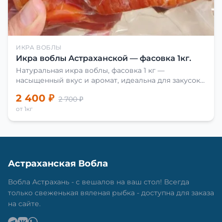
ИКРА ВОБЛЫ
Икра воблы Астраханской — фасовка 1кг.
Натуральная икра воблы, фасовка 1 кг —
насыщенный вкус и аромат, идеальна для закусок
и приготовления блюд.
2 400 ₽
2 700 ₽
от 1кг
Астраханская Вобла
Вобла Астрахань - с вешалов на ваш стол! Всегда
только свеженькая вяленая рыбка - доступна для заказа
на сайте.