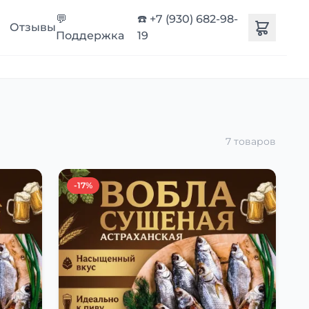
💬
☎️ +7 (930) 682-98-
Отзывы
Поддержка
19
7 товаров
-17%