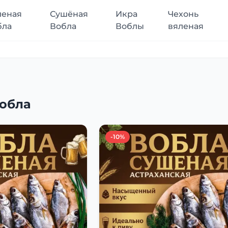
леная
Сушёная
Икра
Чехонь
бла
Вобла
Воблы
вяленая
обла
-10%