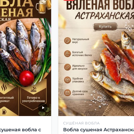
СУШЁНАЯ ВОБЛА
сушеная вобла с
Вобла сушеная Астраханск