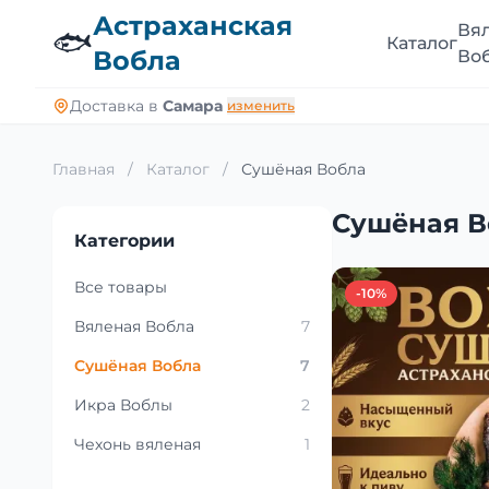
Астраханская
Вя
🐟
Каталог
Вобла
Во
Доставка в
Самара
изменить
Главная
/
Каталог
/
Сушёная Вобла
Сушёная В
Категории
Все товары
-10%
Вяленая Вобла
7
Сушёная Вобла
7
Икра Воблы
2
Чехонь вяленая
1