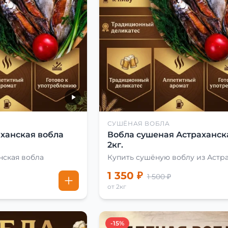
СУШЁНАЯ ВОБЛА
ханская вобла
Вобла сушеная Астраханск
2кг.
нская вобла
Купить сушёную воблу из Астр
1 350 ₽
1 500 ₽
от 2кг
-15%