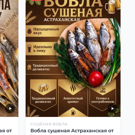
СУШЁНАЯ ВОБЛА
ая от
Вобла сушеная Астраханская от