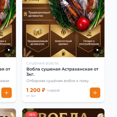
СУШЁНАЯ ВОБЛА
ая от
Вобла сушеная Астраханская от
3кг.
ахани
Отборная сушёная вобла к пиву
1 200 ₽
1 450 ₽
от 3кг
-16%