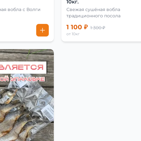
10кг.
ая вобла с Волги
Свежая сушёная вобла
традиционного посола
1 100 ₽
1 300 ₽
от 10кг