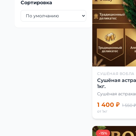
Сортировка
СУШЁНАЯ ВОБЛА
Сушёная астра
1кг.
Сушёная астраха
1 400 ₽
1 550 ₽
от 1кг
-15%