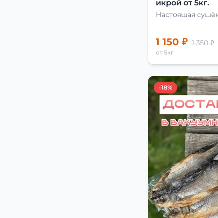
икрой от 5кг.
Настоящая сушён
1 150 ₽
1 350 ₽
от 5кг
-18%