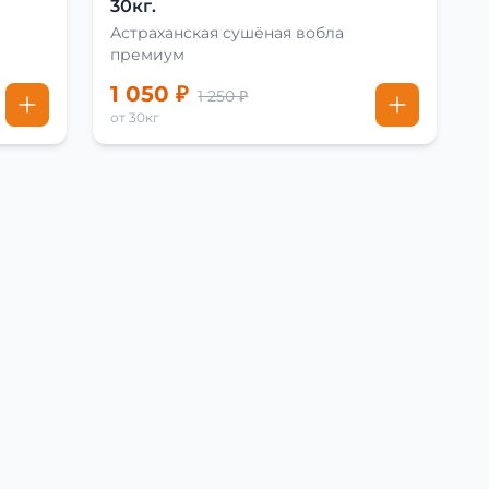
30кг.
Астраханская сушёная вобла
премиум
1 050 ₽
1 250 ₽
от 30кг