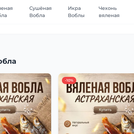
леная
Сушёная
Икра
Чехонь
бла
Вобла
Воблы
вяленая
обла
-10%