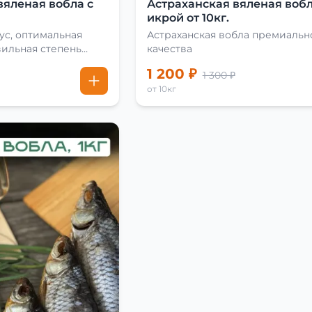
вяленая вобла с
Астраханская вяленая вобл
икрой от 10кг.
ус, оптимальная
Астраханская вобла премиальн
вильная степень
качества
1 200 ₽
1 300 ₽
от 10кг