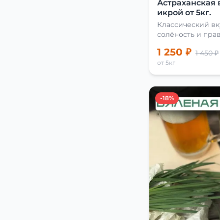
Астраханская 
икрой от 5кг.
Классический вк
солёность и пра
сушки
1 250 ₽
1 450 ₽
от 5кг
-18%