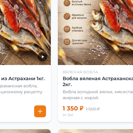
ВЯЛЕНАЯ ВОБЛА
из Астрахани 1кг.
Вобла вяленая Астраханска
2кг.
раханская вобла,
иционному рецепту
Вобла холодной вялки, мясиста
жирная с икрой.
1 350 ₽
1 500 ₽
от 2кг