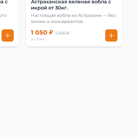
а с
Астраханская вяленая вобла с
икрой от 30кг.
ого
Настоящая вобла из Астрахани — без
химии и консервантов.
1 050 ₽
1 250 ₽
от 30кг