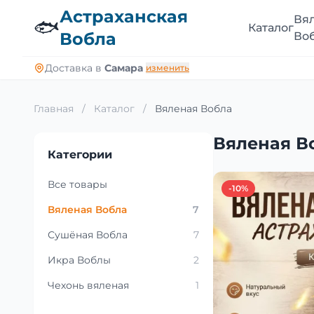
Астраханская
Вя
🐟
Каталог
Вобла
Во
Доставка в
Самара
изменить
Главная
/
Каталог
/
Вяленая Вобла
Вяленая В
Категории
Все товары
-10%
Вяленая Вобла
7
Сушёная Вобла
7
Икра Воблы
2
Чехонь вяленая
1