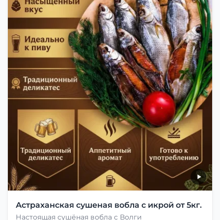
Астраханская сушеная вобла с икрой от 5кг.
Настоящая сушёная вобла с Волги