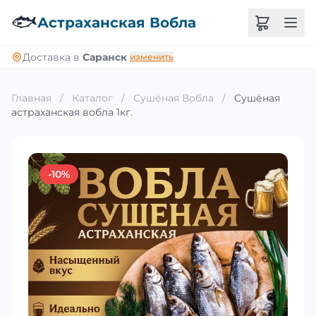
🐟
Астраханская Вобла
Доставка в
Саранск
изменить
Главная
/
Каталог
/
Сушёная Вобла
/
Сушёная
астраханская вобла 1кг.
-10%