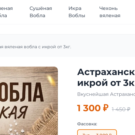
леная
Сушёная
Икра
Чехонь
бла
Вобла
Воблы
вяленая
я вяленая вобла с икрой от 3кг.
Астраханск
икрой от 3к
Вкуснейшая Астрахан
1 300 ₽
1 450 ₽
Фасовка: