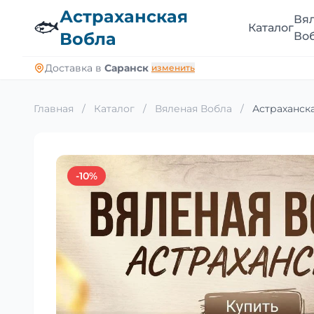
Астраханская
Вя
🐟
Каталог
Вобла
Во
Доставка в
Саранск
изменить
Главная
/
Каталог
/
Вяленая Вобла
/
Астраханска
-10%