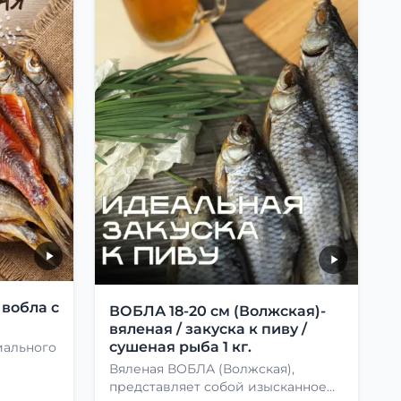
 вобла с
ВОБЛА 18-20 см (Волжская)-
вяленая / закуска к пиву /
сушеная рыба 1 кг.
иального
Вяленая ВОБЛА (Волжская),
представляет собой изысканное