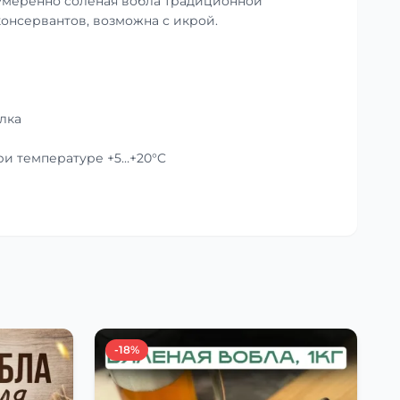
умеренно солёная вобла традиционной
консервантов, возможна с икрой.
лка
при температуре +5…+20°C
-18%