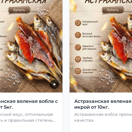
нская вяленая вобла с
Астраханская вяленая
т 5кг.
икрой от 10кг.
ский вкус, оптимальная
Астраханская вобла прем
ь и правильная степень
качества