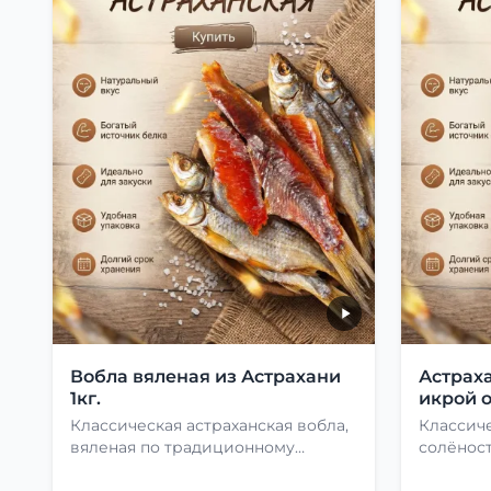
Вобла вяленая из Астрахани
Астраха
1кг.
икрой о
Классическая астраханская вобла,
Классиче
вяленая по традиционному
солёност
рецепту
сушки