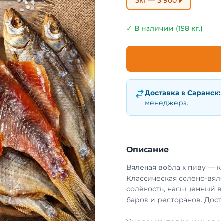
3кг — 3 900 ₽
✓ В наличии (198 кг.)
Доставка в
Саранск
:
менеджера.
Описание
Вяленая вобла к пиву — 
Классическая солёно-вял
солёность, насыщенный в
баров и ресторанов. Дост