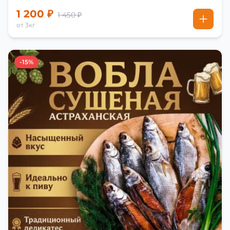
1 200 ₽
1 450 ₽
от 3кг
-15%