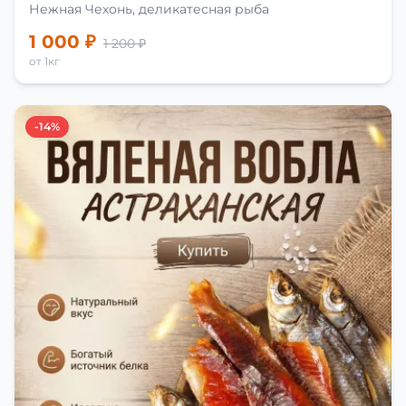
Нежная Чехонь, деликатесная рыба
1 000 ₽
1 200 ₽
от 1кг
-14%