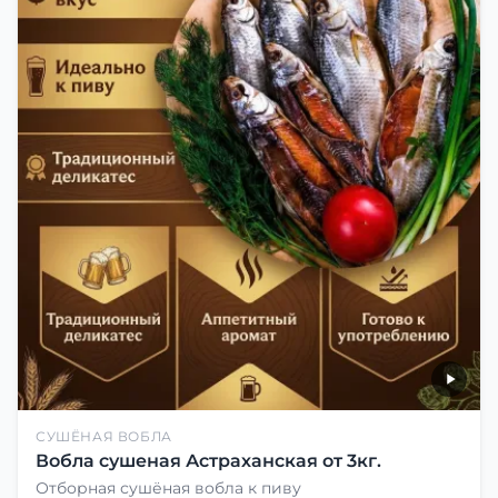
СУШЁНАЯ ВОБЛА
Вобла сушеная Астраханская от 3кг.
Отборная сушёная вобла к пиву