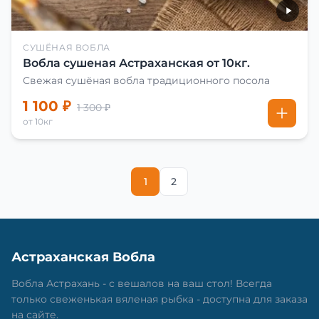
СУШЁНАЯ ВОБЛА
Вобла сушеная Астраханская от 10кг.
Свежая сушёная вобла традиционного посола
1 100 ₽
1 300 ₽
от 10кг
1
2
Астраханская Вобла
Вобла Астрахань - с вешалов на ваш стол! Всегда
только свеженькая вяленая рыбка - доступна для заказа
на сайте.