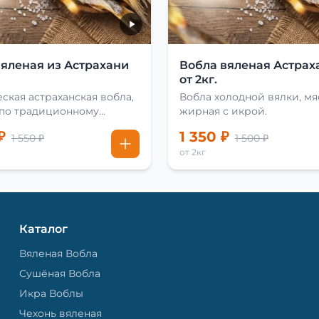
вяленая из Астрахани
Вобла вяленая Астрах
от 2кг.
ская астраханская вобла,
Вобла холодной вялки, мя
 по традиционному
жирная с икрой.
₽
1 350 ₽
1 550 ₽
1 500 ₽
от 2кг
Каталог
Вяленая Вобла
Сушёная Вобла
Икра Воблы
Чехонь вяленая