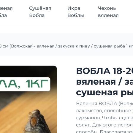
леная
Сушёная
Икра
Чехонь
бла
Вобла
Воблы
вяленая
 см (Волжская)- вяленая / закуска к пиву / сушеная рыба 1 кг
ВОБЛА 18-2
вяленая / з
сушеная рыб
Вяленая ВОБЛА (Волжс
лакомство, способное
гурманов. Чтобы сдела
солят. Для этого исп
способы. Благодаря эт