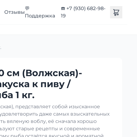
💬
☎️ +7 (930) 682-98-
Отзывы
Поддержка
19
.
0 см (Волжская)-
акуска к пиву /
а 1 кг.
кая), представляет собой изысканное
 удовлетворить даже самых взыскательных
ть вяленую воблу, её сначала хорошо
ользуют старые рецепты и современные
ому рыба остаётся вкусной и ароматной.