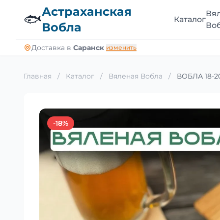
Астраханская
Вя
🐟
Каталог
Вобла
Во
Доставка в
Саранск
изменить
Главная
/
Каталог
/
Вяленая Вобла
/
ВОБЛА 18-20
-18%