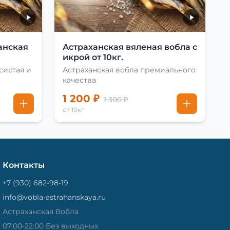
анская
Астраханская вяленая вобла с
икрой от 10кг.
систая и
Астраханская вобла премиального
качества
1 200 ₽
1 300 ₽
от 10кг
Контакты
+7 (930) 682-98-19
info@vobla-astrahanskaya.ru
Астраханская Вобла
07:00-22:00 Без выходных