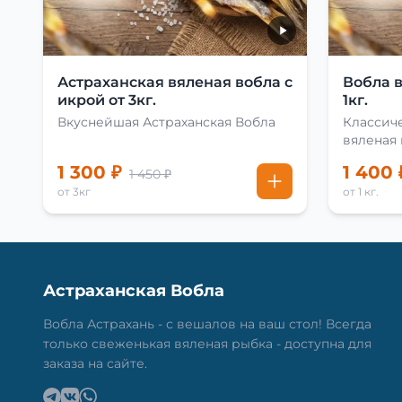
Астраханская вяленая вобла с
Вобла 
икрой от 3кг.
1кг.
Вкуснейшая Астраханская Вобла
Классиче
вяленая
рецепту
1 300 ₽
1 400 
1 450 ₽
от 3кг
от 1 кг.
Астраханская Вобла
Вобла Астрахань - с вешалов на ваш стол! Всегда
только свеженькая вяленая рыбка - доступна для
заказа на сайте.