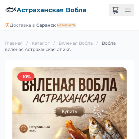
🐟
Астраханская Вобла
Доставка в
Саранск
изменить
Главная
/
Каталог
/
Вяленая Вобла
/
Вобла
вяленая Астраханская от 2кг.
-10%