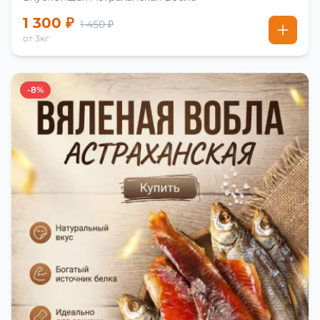
1 300 ₽
1 450 ₽
от 3кг
-8%