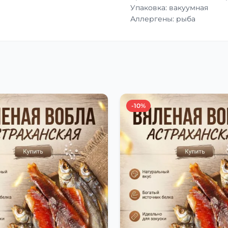
Упаковка: вакуумная
Аллергены: рыба
-10%