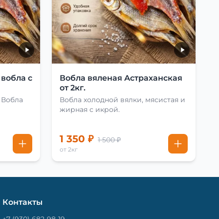
 вобла с
Вобла вяленая Астраханская
от 2кг.
 Вобла
Вобла холодной вялки, мясистая и
жирная с икрой.
1 350 ₽
1 500 ₽
от 2кг
Контакты