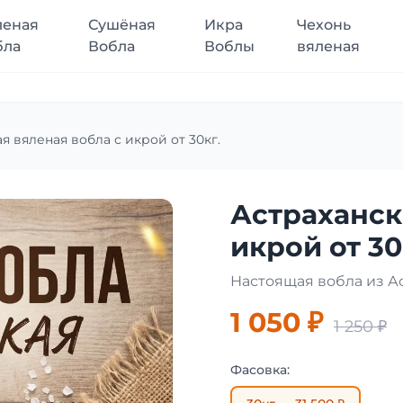
леная
Сушёная
Икра
Чехонь
бла
Вобла
Воблы
вяленая
я вяленая вобла с икрой от 30кг.
Астраханск
икрой от 30
Настоящая вобла из А
1 050 ₽
1 250 ₽
Фасовка: