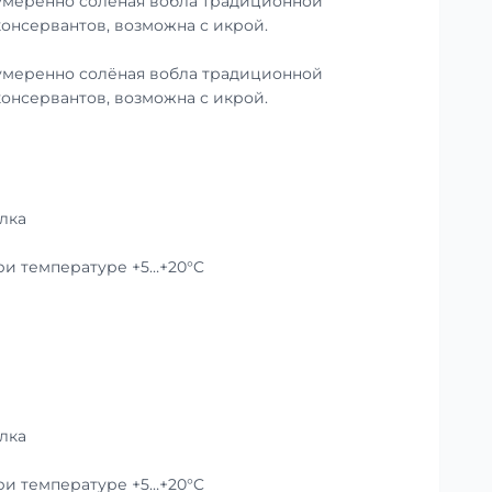
умеренно солёная вобла традиционной
консервантов, возможна с икрой.
умеренно солёная вобла традиционной
консервантов, возможна с икрой.
лка
при температуре +5…+20°C
лка
при температуре +5…+20°C