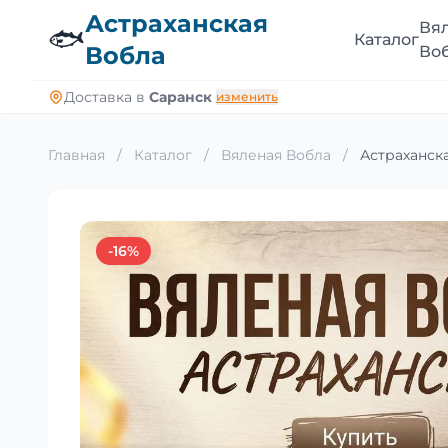
Астраханская
Вя
🐟
Каталог
Вобла
Во
Доставка в
Саранск
изменить
Главная
/
Каталог
/
Вяленая Вобла
/
Астраханска
-16%