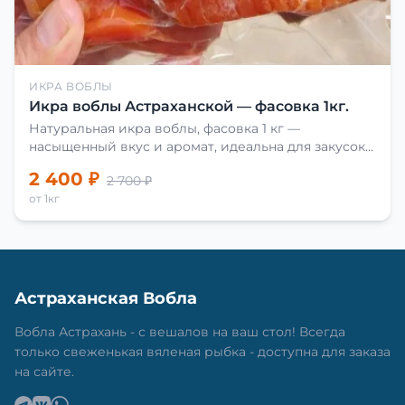
ИКРА ВОБЛЫ
Икра воблы Астраханской — фасовка 1кг.
Натуральная икра воблы, фасовка 1 кг —
насыщенный вкус и аромат, идеальна для закусок
и приготовления блюд.
2 400 ₽
2 700 ₽
от 1кг
Астраханская Вобла
Вобла Астрахань - с вешалов на ваш стол! Всегда
только свеженькая вяленая рыбка - доступна для заказа
на сайте.