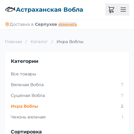
🐟
Астраханская Вобла
Доставка в
Серпухов
изменить
Главная
/
Каталог
/
Икра Воблы
Категории
Все товары
Вяленая Вобла
7
Сушёная Вобла
7
Икра Воблы
2
Чехонь вяленая
1
Сортировка