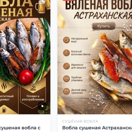
СУШЁНАЯ ВОБЛА
сушеная вобла с
Вобла сушеная Астраханск