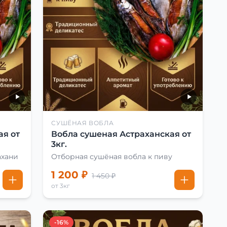
СУШЁНАЯ ВОБЛА
ая от
Вобла сушеная Астраханская от
3кг.
ахани
Отборная сушёная вобла к пиву
1 200 ₽
1 450 ₽
от 3кг
-16%