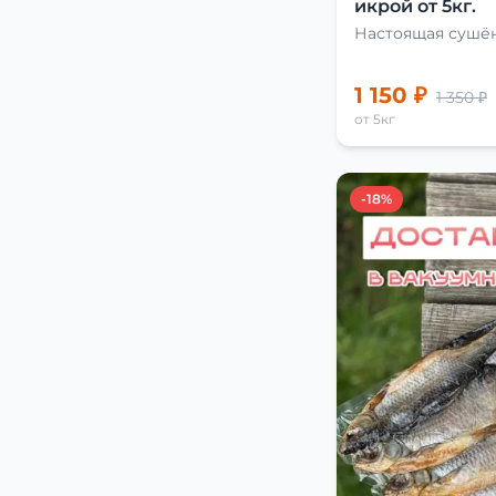
икрой от 5кг.
Настоящая сушён
1 150 ₽
1 350 ₽
от 5кг
-18%