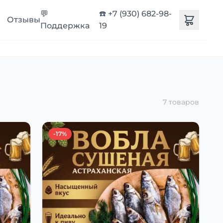
💬
☎️ +7 (930) 682-98-
Отзывы
Поддержка
19
7 товаров
-17%