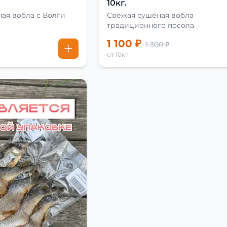
10кг.
ая вобла с Волги
Свежая сушёная вобла
традиционного посола
1 100 ₽
1 300 ₽
от 10кг