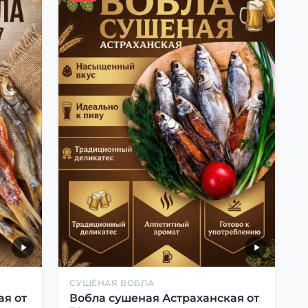
СУШЁНАЯ ВОБЛА
ая от
Вобла сушеная Астраханская от