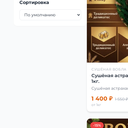
Сортировка
СУШЁНАЯ ВОБЛА
Сушёная астра
1кг.
Сушёная астраха
1 400 ₽
1 550 ₽
от 1кг
-15%