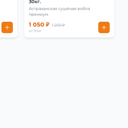
30кг.
Астраханская сушёная вобла
премиум
1 050 ₽
1 250 ₽
от 30кг