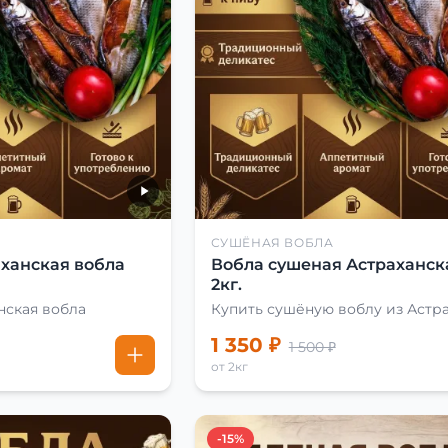
СУШЁНАЯ ВОБЛА
ханская вобла
Вобла сушеная Астраханск
2кг.
нская вобла
Купить сушёную воблу из Астр
1 350 ₽
1 500 ₽
от 2кг
-15%