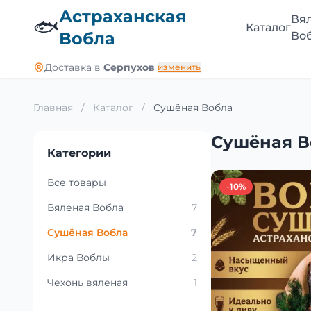
Астраханская
Вя
🐟
Каталог
Вобла
Во
Доставка в
Серпухов
изменить
Главная
/
Каталог
/
Сушёная Вобла
Сушёная В
Категории
Все товары
-10%
Вяленая Вобла
7
Сушёная Вобла
7
Икра Воблы
2
Чехонь вяленая
1