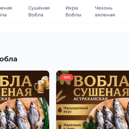
леная
Сушёная
Икра
Чехонь
бла
Вобла
Воблы
вяленая
обла
-10%