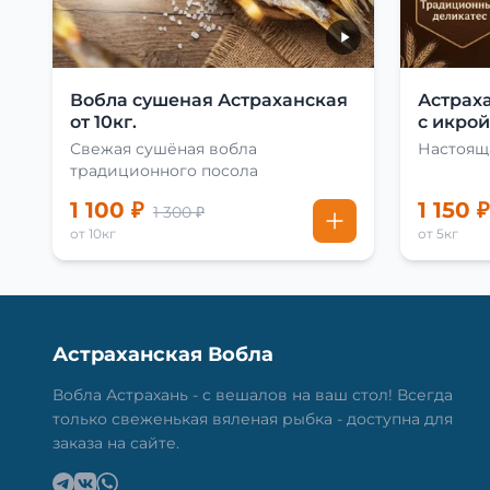
Вобла сушеная Астраханская
Астрах
от 10кг.
с икрой 
Свежая сушёная вобла
Настоящ
традиционного посола
1 100 ₽
1 150 ₽
1 300 ₽
от 10кг
от 5кг
Астраханская Вобла
Вобла Астрахань - с вешалов на ваш стол! Всегда
только свеженькая вяленая рыбка - доступна для
заказа на сайте.