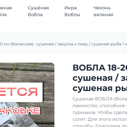
леная
Сушёная
Икра
Чехонь
бла
Вобла
Воблы
вяленая
 см (Волжская)- сушеная / закуска к пиву / сушеная рыба 1 к
ВОБЛА 18-2
сушеная / з
сушеная рыб
Сушеная ВОБЛА (Волжс
лакомство, способное
гурманов. Чтобы сдела
солят. Для этого исп
способы. Благодаря эт