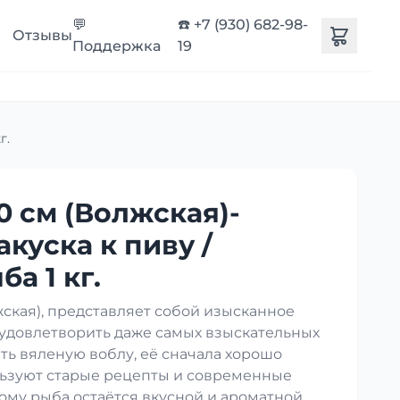
💬
☎️ +7 (930) 682-98-
Отзывы
Поддержка
19
г.
0 см (Волжская)-
акуска к пиву /
а 1 кг.
кая), представляет собой изысканное
 удовлетворить даже самых взыскательных
ть вяленую воблу, её сначала хорошо
ользуют старые рецепты и современные
ому рыба остаётся вкусной и ароматной.