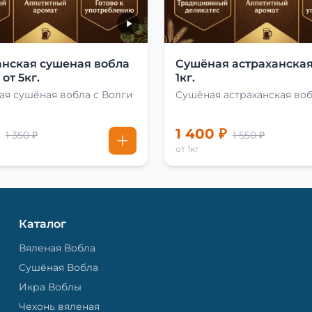
анская сушеная вобла
Сушёная астраханская
от 5кг.
1кг.
ая сушёная вобла с Волги
Сушёная астраханская во
1 400 ₽
1 350 ₽
1 550 ₽
от 1кг
Каталог
Вяленая Вобла
Сушёная Вобла
Икра Воблы
Чехонь вяленая