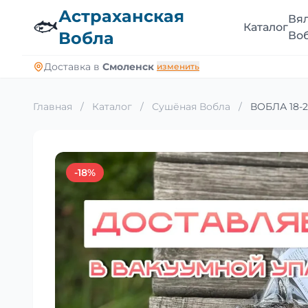
Астраханская
Вя
🐟
Каталог
Вобла
Во
Доставка в
Смоленск
изменить
Главная
/
Каталог
/
Сушёная Вобла
/
ВОБЛА 18-20
-18%