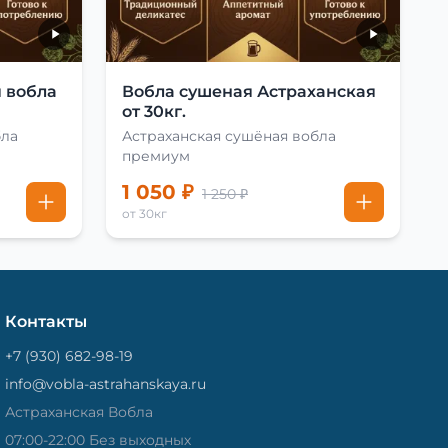
 вобла
Вобла сушеная Астраханская
от 30кг.
бла
Астраханская сушёная вобла
премиум
1 050 ₽
1 250 ₽
от 30кг
Контакты
+7 (930) 682-98-19
info@vobla-astrahanskaya.ru
Астраханская Вобла
07:00-22:00 Без выходных