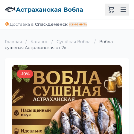
🐟
Астраханская Вобла
Доставка в
Спас-Деменск
изменить
Главная
/
Каталог
/
Сушёная Вобла
/
Вобла
сушеная Астраханская от 2кг.
-10%