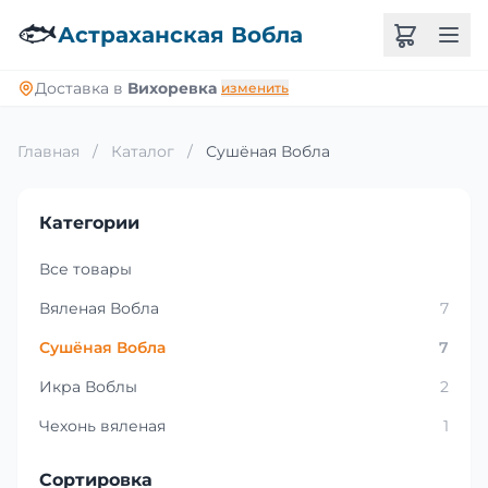
🐟
Астраханская Вобла
Доставка в
Вихоревка
изменить
Главная
/
Каталог
/
Сушёная Вобла
Категории
Все товары
Вяленая Вобла
7
Сушёная Вобла
7
Икра Воблы
2
Чехонь вяленая
1
Сортировка