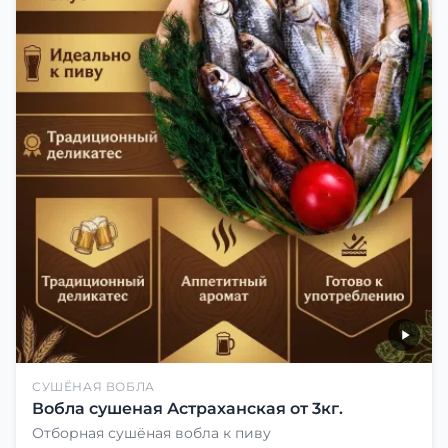
СУШЁНАЯ ВОБЛА
Вобла сушеная Астраханская от 3кг.
Отборная сушёная вобла к пиву