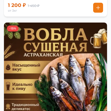
1 200 ₽
1 450 ₽
от 3кг
-15%