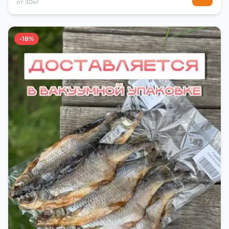
от 30кг
-18%