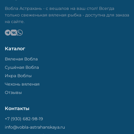
в специальный пакет, чтобы она не портилась и не
теряла влагу. Вяленая вобла — это не просто
Вобла Астрахань - с вешалов на ваш стол! Всегда
вкусная еда, но и пример того, как можно сочетать
только свеженькая вяленая рыбка - доступна для заказа
старые рецепты и современные технологии. Её
на сайте.
можно есть с напитками, и это будет очень вкусно.
Каталог
Вяленая Вобла
Сушёная Вобла
Икра Воблы
Чехонь вяленая
Отзывы
Контакты
+7 (930) 682-98-19
info@vobla-astrahanskaya.ru